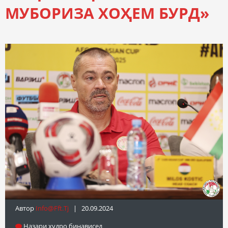
МУБОРИЗА ХОҲЕМ БУРД»
Автор
Info@fft.tj
| 20.09.2024
Назари худро бинависед