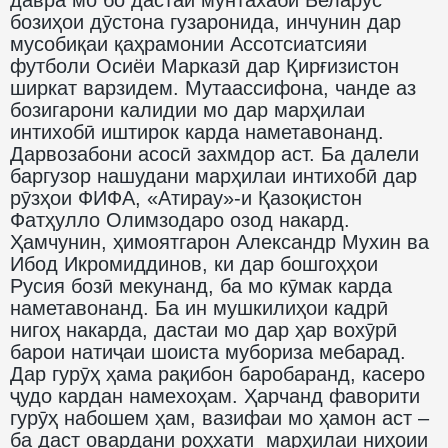
бозиҳои дӯстона гузаронида, инчунин дар
мусобиқаи қаҳрамонии Ассотсиатсияи
футболи Осиёи Марказӣ дар Қирғизистон
ширкат варзидем. Мутаассифона, чанде аз
бозигарони калидии мо дар марҳилаи
интихобӣ иштирок карда наметавонанд.
Дарвозабони асосӣ захмдор аст. Ба далели
баргузор нашудани марҳилаи интихобӣ дар
рӯзҳои ФИФА, «Атирау»-и Қазоқистон
Фатҳулло Олимзодаро озод накард.
Ҳамчунин, ҳимоятгарон Александр Мухин ва
Ибод Икромиддинов, ки дар бошгоҳҳои
Русия бозӣ мекунанд, ба мо кӯмак карда
наметавонанд. Ба ин мушкилиҳои кадрӣ
нигоҳ накарда, дастаи мо дар ҳар вохӯрӣ
барои натиҷаи шоиста мубориза мебарад.
Дар гурӯҳ ҳама рақибон баробаранд, касеро
ҷудо кардан намехоҳам. Ҳарчанд фаворити
гурӯҳ набошем ҳам, вазифаи мо ҳамон аст –
ба даст овардани роҳхати марҳилаи ниҳоии