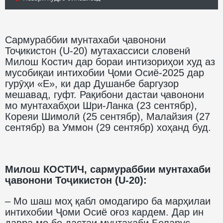
Сармураббии мунтахаби ҷавонони
Тоҷикистон (U-20) мутахассиси словенӣ
Милош Костич дар бораи интизориҳои худ аз
мусобиқаи интихобии Ҷоми Осиё-2025 дар
гурӯҳи «Е», ки дар Душанбе баргузор
мешавад, гуфт. Рақибони дастаи ҷавонони
мо мунтахабҳои Шри-Ланка (23 сентябр),
Кореяи Шимолӣ (25 сентябр), Малайзия (27
сентябр) ва Уммон (29 сентябр) хоҳанд буд.
Милош КОСТИЧ, сармураббии мунтахаби
ҷавонони Тоҷикистон (U-20):
– Мо шаш моҳ қабл омодагиро ба марҳилаи
интихобии Ҷоми Осиё оғоз кардем. Дар ин
давра мо бо дастаи мунтахаби Беларус