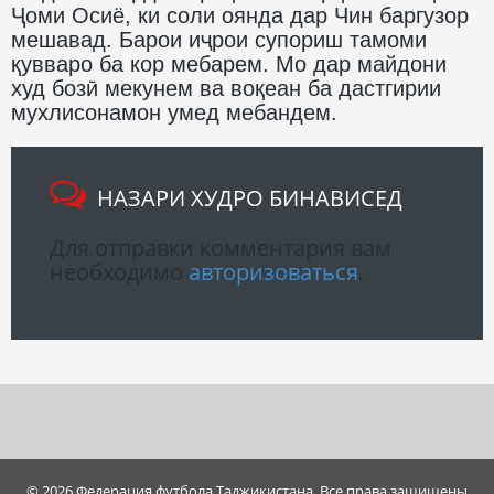
Ҷоми Осиё, ки соли оянда дар Чин баргузор
мешавад. Барои иҷрои супориш тамоми
қувваро ба кор мебарем. Мо дар майдони
худ бозӣ мекунем ва воқеан ба дастгирии
мухлисонамон умед мебандем.
НАЗАРИ ХУДРО БИНАВИСЕД
Для отправки комментария вам
необходимо
авторизоваться
.
© 2026 Федерация футбола Таджикистана. Все права защищены