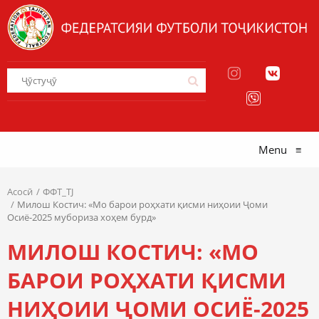
Menu
≡
Асосӣ
ФФТ_TJ
Милош Костич: «Мо барои роҳхати қисми ниҳоии Ҷоми
Осиё-2025 мубориза хоҳем бурд»
МИЛОШ КОСТИЧ: «МО
БАРОИ РОҲХАТИ ҚИСМИ
НИҲОИИ ҶОМИ ОСИЁ-2025