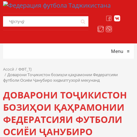
Menu
≡
Асосӣ
ФФТ_TJ
Доварони Тоҷикистон бозиҳои қаҳрамонии Федератсияи
футболи Осиёи Ҷанубиро хидматгузорӣ мекунанд
ДОВАРОНИ ТОҶИКИСТОН
БОЗИҲОИ ҚАҲРАМОНИИ
ФЕДЕРАТСИЯИ ФУТБОЛИ
ОСИЁИ ҶАНУБИРО