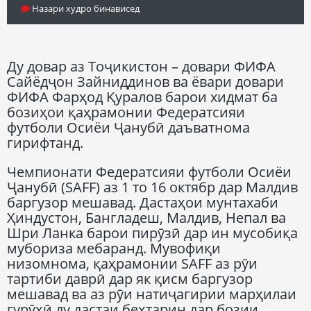
Назари худро бинависед
Ду довар аз Тоҷикистон – довари ФИФА
Сайёдҷон Зайниддинов ва ёвари довари
ФИФА Фарҳод Қуралов барои хидмат ба
бозиҳои қаҳрамонии Федератсияи
футболи Осиёи Ҷанубӣ даъватнома
гирифтанд.
Чемпионати Федератсияи футболи Осиёи
Ҷанубӣ (SAFF) аз 1 то 16 октябр дар Малдив
баргузор мешавад. Дастаҳои мунтахаби
Ҳиндустон, Бангладеш, Малдив, Непал ва
Шри Ланка барои пирӯзӣ дар ин мусобиқа
мубориза мебаранд. Мувофиқи
низомнома, қаҳрамонии SAFF аз рӯи
тартиби даврӣ дар як қисм баргузор
мешавад ва аз рӯи натиҷагирии марҳилаи
гурӯҳӣ ду дастаи беҳтарин дар бозии