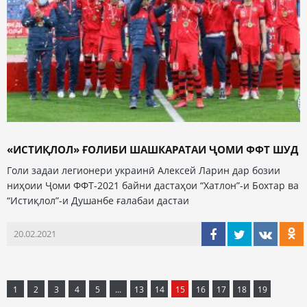
«ИСТИҚЛОЛ» ҒОЛИБИ ШАШКАРАТАИ ҶОМИ ФФТ ШУД
Голи задаи легионери украинӣ Алексей Ларин дар бозии
ниҳоии Ҷоми ФФТ-2021 байни дастаҳои “Хатлон”-и Бохтар ва
“Истиқлол”-и Душанбе ғалабаи дастаи
20.02.2021
1
2
3
4
5
...
13
14
15
16
17
18
19