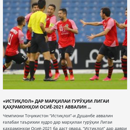
«ИСТИҚЛОЛ» ДАР МАРҲИЛАИ ГУРӮҲИИ ЛИГАИ
ҚАҲРАМОНҲОИ ОСИЁ-2021 АВВАЛИН ...
Чемпиони Тоҷикистон “Истиқлол”-и Душанбе аввалин
ғалабаи таърихии худро дар марҳилаи гурӯҳии Лигаи
қаҳрамонҳои Осиё-2021 ба даст овард. “Истиқлол” дар даври