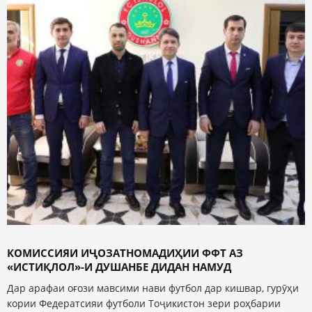
КОМИССИЯИ ИҶОЗАТНОМАДИҲИИ ФФТ АЗ
«ИСТИҚЛОЛ»-И ДУШАНБЕ ДИДАН НАМУД
Дар арафаи оғози мавсими нави футбол дар кишвар, гурӯҳи
кории Федератсияи футболи Тоҷикистон зери роҳбарии