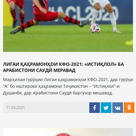
ЛИГАИ ҚАҲРАМОНҲОИ КФО-2021: «ИСТИҚЛОЛ» БА
АРАБИСТОНИ САУДӢ МЕРАВАД
Марҳилаи гурӯҳии Лигаи қаҳрамонҳои КФО-2021, дар гурӯҳи
“А” бо иштироки қаҳрамони Тоҷикистон – “Истиқлол”-и
Душанбе, дар Арабистони Саудӣ баргузор мешавад.
11.03.2021