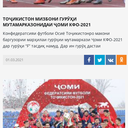
ТОҶИКИСТОН МИЗБОНИ ГУРӮҲИ
МУТАМАРКАЗОНИДАИ ҶОМИ КФО-2021
Конфедератсияи футболи Осиё Тоҷикистонро макони
баргузории марҳилаи гурӯҳии мутамаркази Ҷоми КФО-2021
дар гурӯҳи “F” тасдиқ намуд. Дар ин гурӯҳ дастаи
01.03.2021