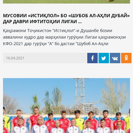
МУСОВИИ «ИСТИҚЛОЛ» БО «ШУБОБ АЛ-АҲЛИ ДУБАЙ»
ДАР ДАВРИ ИФТИТОҲИИ ЛИГАИ ...
Қаҳрамони Тоҷикистон “Истиқлол”-и Душанбе бозии
аввалини худро дар марҳилаи гурӯҳии Лигаи қаҳрамонҳои
КФО-2021 дар гурӯҳи “А” бо дастаи “Шубоб Ал-Аҳли
16.04.2021