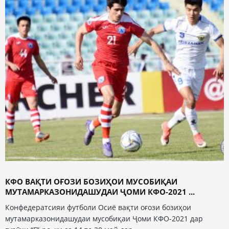
КФО ВАҚТИ ОҒОЗИ БОЗИҲОИ МУСОБИҚАИ
МУТАМАРКАЗОНИДАШУДАИ ҶОМИ КФО-2021 ...
Конфедератсияи футболи Осиё вақти оғози бозиҳои
мутамарказонидашудаи мусобиқаи Ҷоми КФО-2021 дар