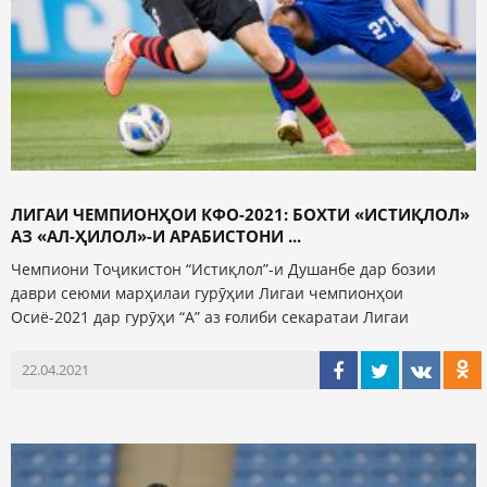
ЛИГАИ ЧЕМПИОНҲОИ КФО-2021: БОХТИ «ИСТИҚЛОЛ»
АЗ «АЛ-ҲИЛОЛ»-И АРАБИСТОНИ ...
Чемпиони Тоҷикистон “Истиқлол”-и Душанбе дар бозии
даври сеюми марҳилаи гурӯҳии Лигаи чемпионҳои
Осиё-2021 дар гурӯҳи “А” аз ғолиби секаратаи Лигаи
22.04.2021