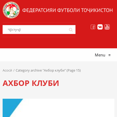
Menu
≡
Асосӣ
Category archive "Ахбор клуби" (Page 15)
АХБОР КЛУБИ