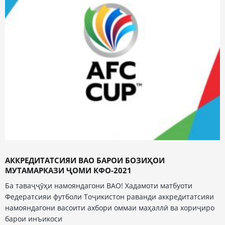
АККРЕДИТАТСИЯИ ВАО БАРОИ БОЗИҲОИ
МУТАМАРКАЗИ ҶОМИ КФО-2021
Ба таваҷҷӯҳи намояндагони ВАО! Хадамоти матбуоти
Федератсияи футболи Тоҷикистон раванди аккредитатсияи
намояндагони васоити ахбори оммаи маҳаллӣ ва хориҷиро
барои инъикоси