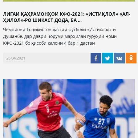
ЛИГАИ ҚАҲРАМОНҲОИ КФО-2021: «ИСТИҚЛОЛ» «АЛ-
ҲИЛОЛ»-РО ШИКАСТ ДОДА, БА ...
Чемпиони Тоҷикистон дастаи футболи «Истиклол»-и
Душанбе, дар даври чоруми марҳилаи гурӯҳии Ҷоми
КФО-2021 бо ҳисоби калони 4 бар 1 дастаи
25.04.2021