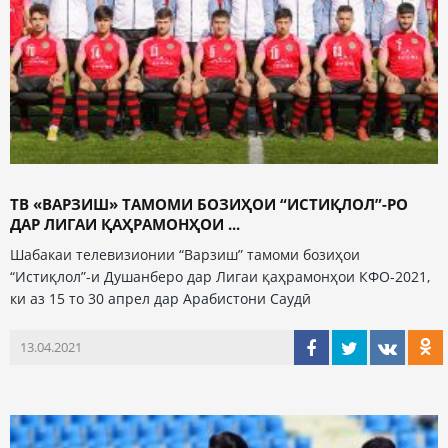
ТВ «ВАРЗИШ» ТАМОМИ БОЗИҲОИ “ИСТИҚЛОЛ”-РО
ДАР ЛИГАИ ҚАҲРАМОНҲОИ ...
Шабакаи телевизионии “Варзиш” тамоми бозиҳои
“Истиқлол”-и Душанберо дар Лигаи қаҳрамонҳои КФО-2021,
ки аз 15 то 30 апрел дар Арабистони Саудӣ
13.04.2021