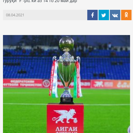
гурӯҳи “F”-ро, ки аз 14 то 20 май дар
08.04.2021