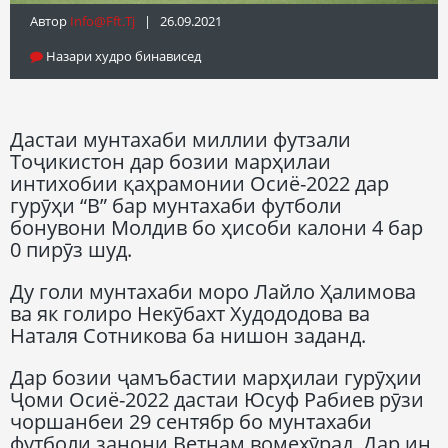
Автор
Info@fft.tj
| 26.09.2021
Назари худро бинависед
Дастаи мунтахаби миллии футзали
Тоҷикистон дар бозии марҳилаи
интихобии қаҳрамонии Осиё-2022 дар
гурӯҳи “В” бар мунтахаби футболи
бонувони Молдив бо ҳисоби калони 4 бар
0 пирӯз шуд.
Ду голи мунтахаби моро Лайло Ҳалимова
ва як голиро Некӯбахт Худододова ва
Наталя Сотникова ба нишон заданд.
Дар бозии ҷамъбастии марҳилаи гурӯҳии
Ҷоми Осиё-2022 дастаи Юсуф Рабиев рӯзи
чоршанбеи 29 сентябр бо мунтахаби
футболи занони Ветнам вомехӯрад. Дар ин