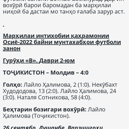
вохӯрӣ барои баромадан ба марҳилаи
ниҳоӣ ба дастаи мо танҳо ғалаба зарур аст.
Марҳилаи интихобии қаҳрамонии
Осиё-2022 байни мунтахабҳои футболи
занон
Г
урӯҳи
«В».
Даври
2-
юм
Т
ОҶИКИСТОН
– М
олдив
– 4:0
Гол
ҳо
:
Лайло Ҳалимова, 2 (1:0). Некӯбахт
Худододова, 13 (2:0). Лайло Ҳалимова, 24
(3:0). Наталя Сотникова, 58 (4:0).
Беҳтарин бозигари вохӯрӣ
:
Лайло
Ҳалимова (Тоҷикистон).
26 сентябр. Душанбе.
Варзишгоҳи