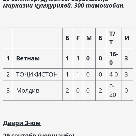
марказии ҷумҳуриявӣ
. 300
тамошобин
.
Т/
Б
Ғ
М
Б
И
Т
16-
1
Ветнам
1
1
0
0
3
0
2
ТОҶИКИСТОН
1
1
0
0
4-0
3
0-
3
Молдив
2
0
0
2
0
20
Даври
3-
юм
29 сентябр (
чоршанбе
)