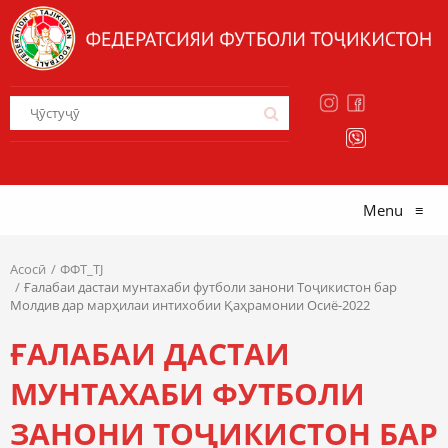
Menu
≡
Асосӣ
ФФТ_TJ
Ғалабаи дастаи мунтахаби футболи занони Тоҷикистон бар
Молдив дар марҳилаи интихобии Қаҳрамонии Осиё-2022
ҒАЛАБАИ ДАСТАИ
МУНТАХАБИ ФУТБОЛИ
ЗАНОНИ ТОҶИКИСТОН БАР