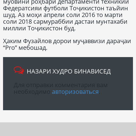
муовини роҳбари департаменти техникии
Федератсияи футболи Тоҷикистон таъйин
шуд. Аз моҳи апрели соли 2016 то марти
соли 2018 сармураббии дастаи мунтахаби
миллии Тоҷикистон буд.
Ҳаким Фузайлов дорои муҷаввизи дараҷаи
“Pro” мебошад.
НАЗАРИ ХУДРО БИНАВИСЕД
Для отправки комментария вам
необходимо
авторизоваться
.