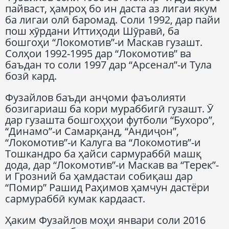
пайваст, ҳамроҳ бо ин даста аз лигаи якум
ба лигаи олӣ баромад. Соли 1992, дар пайи
пош хӯрдани Иттиҳоди Шӯравӣ, ба
бошгоҳи “Локомотив”-и Маскав гузашт.
Солҳои 1992-1995 дар “Локомотив” ва
баъдан то соли 1997 дар “Арсенал”-и Тула
бозӣ кард.
Фузайлов баъди анҷоми фаъолияти
бозигариаш ба кори мураббигӣ гузашт. Ӯ
дар гузашта бошгоҳҳои футболи “Бухоро”,
“Динамо”-и Самарқанд, “Андиҷон”,
“Локомотив”-и Калуга ва “Локомотив”-и
Тошкандро ба ҳайси сармураббӣ машқ
дода, дар “Локомотив”-и Маскав ва “Терек”-
и Грозний ба ҳамдастаи собиқаш дар
“Помир” Рашид Раҳимов ҳамчун дастёри
сармураббӣ кумак кардааст.
Ҳаким Фузайлов моҳи январи соли 2016