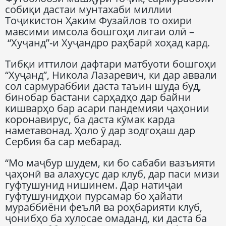
собиқи дастаи мунтахаби миллии
Тоҷикистон Ҳаким Фузайлов то охири
мавсими имсола бошгоҳи лигаи олӣ –
“Хуҷанд”-и Хуҷандро раҳбарӣ хоҳад кард.
Тибқи иттилои дафтари матбуоти бошгоҳи
“Хуҷанд”, Никола Лазаревич, ки дар аввали
сол сармураббии даста таъин шуда буд,
бинобар бастани сарҳадҳо дар байни
кишварҳо бар асари пандемияи ҷаҳонии
коронавирус, ба даста кӯмак карда
наметавонад. Ҳоло ӯ дар зодгоҳаш дар
Сербия ба сар мебарад.
“Мо маҷбур шудем, ки бо сабаби вазъияти
ҷаҳонӣ ва алахусус дар клуб, дар паси мизи
гуфтушунид нишинем. Дар натиҷаи
гуфтушунидҳои пурсамар бо ҳайати
мураббиёни феълӣ ва роҳбарияти клуб,
ҷонибҳо ба хулосае омаданд, ки даста ба