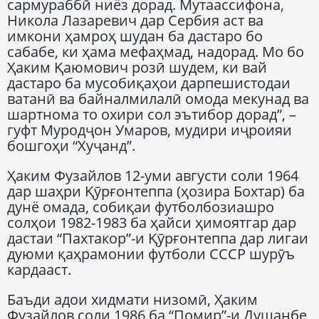
сармураббӣ ниёз дорад. Мутаассифона,
Никола Лазаревич дар Сербия аст ва
имкони ҳамроҳ шудан ба дастаро бо
сабабе, ки ҳама мефаҳмад, надорад. Мо бо
Ҳаким Қаюмович розӣ шудем, ки вай
дастаро ба мусобиқаҳои дарпешистодаи
ватанӣ ва байналмилалӣ омода мекунад ва
шартнома то охири сол эътибор дорад”, –
гуфт Муродҷон Умаров, мудири иҷроияи
бошгоҳи “Хуҷанд”.
Ҳаким Фузайлов 12-уми августи соли 1964
дар шаҳри Қӯрғонтеппа (ҳозира Бохтар) ба
дунё омада, собиқаи футболбозиашро
солҳои 1982-1983 ба ҳайси ҳимоятгар дар
дастаи “Пахтакор”-и Қӯрғонтеппа дар лигаи
дуюми қаҳрамонии футболи СССР шурӯъ
кардааст.
Баъди адои хидмати низомӣ, Ҳаким
Фузайлов соли 1986 ба “Помир”-и Душанбе