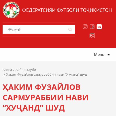
Menu
≡
Асосӣ
Ахбор клуби
Ҳаким Фузайлов сармураббии нави “Хуҷанд” шуд
ҲАКИМ ФУЗАЙЛОВ
САРМУРАББИИ НАВИ
“ХУҶАНД” ШУД