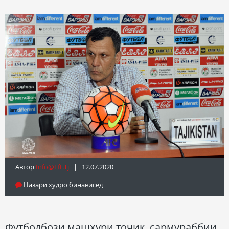
Автор
Info@fft.tj
| 12.07.2020
Назари худро бинависед
Футболбози машҳури тоҷик, сармураббии