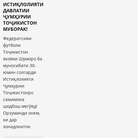
ИСТИҚЛОЛИЯТИ
ДАВЛАТИИ
ҶУМҲУРИИ
ТОҶИКИСТОН
МУБОРАК!
Федератсияи
футболи
Тоҷикистон
якояки Шуморо ба
муносибати 30-
юмин солгарди
Истиқлолияти
Ҷумҳурии
Тоҷикистонро
самимона
шодбош мегӯяд!
Орзуманди онем,
ки дар
хонадонатон