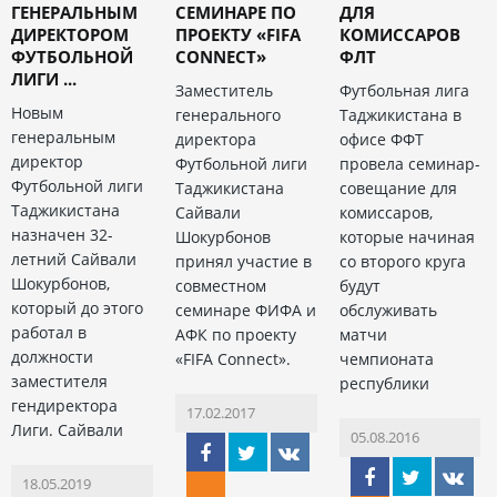
ГЕНЕРАЛЬНЫМ
СЕМИНАРЕ ПО
ДЛЯ
ДИРЕКТОРОМ
ПРОЕКТУ «FIFA
КОМИССАРОВ
ФУТБОЛЬНОЙ
CONNECT»
ФЛТ
ЛИГИ ...
Заместитель
Футбольная лига
Новым
генерального
Таджикистана в
генеральным
директора
офисе ФФТ
директор
Футбольной лиги
провела семинар-
Футбольной лиги
Таджикистана
совещание для
Таджикистана
Сайвали
комиссаров,
назначен 32-
Шокурбонов
которые начиная
летний Сайвали
принял участие в
со второго круга
Шокурбонов,
совместном
будут
который до этого
семинаре ФИФА и
обслуживать
работал в
АФК по проекту
матчи
должности
«FIFA Connect».
чемпионата
заместителя
республики
гендиректора
17.02.2017
Лиги. Сайвали
05.08.2016
18.05.2019