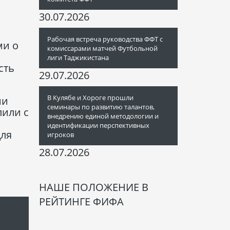
30.07.2026
Рабочая встреча руководства ФФТ с
ми о
комиссарами матчей Футбольной
лиги Таджикистана
сть
29.07.2026
В Кулябе и Хороге прошли
ии
семинары по развитию талантов,
пили с
внедрению единой методологии и
идентификации перспективных
для
игроков
28.07.2026
НАШЕ ПОЛОЖЕНИЕ В
РЕЙТИНГЕ ФИФА