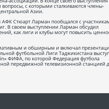
ена-ассоциации. В конце своего выступления
 вопросы, с которыми сталкиваются члены-
ентральной Азии.
й АФК Стюарт Ларман пообщался с участника
иг. В своем выступлении Ларман обсудил
ний, как лиги и клубы могут повысить ценно
мативным и обширным и включал презентац
льной футбольной Лиги Таджикистана высту
in» ФИФА, по которой Федерация футбола
нной передвижной телевизионной станцией 