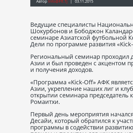
Автор
Info@fft.tj
| 03.11.2015
Ведущие специалисты Национальн
Шокурбонов и Бободжон Каландаро
семинаре Азиатской футбольной К
Дели по программе развития «Kick-
Региональный семинар проходил д
Азии и был проведен с акцентом п
и получения доходов.
«Программа «Kick-Off» АФК являет
Азии, укрепление наших лиг и клуб
открытии семинара председатель 
Ромаитхи.
Первый день мероприятия начался
Десайи, который обратился к участ
программы в содействии развитию