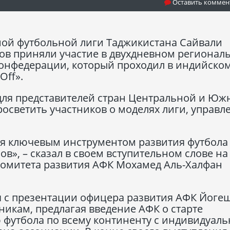
Оставить коммен
ой футбольной лиги Таджикистана Сайвали
в приняли участие в двухдневном регионал
онфедерации, который проходил в индийско
Оff».
ля представителей стран Центральной и Юж
росветить участников о моделях лиги, управл
ся ключевым инструментом развития футбола
ов», – сказал в своем вступительном слове на
комитета развития АФК Мохамед Аль-Халфан
 с презентации офицера развития АФК Йоге
никам, предлагая введение АФК о старте
 футбола по всему континенту с индивидуал