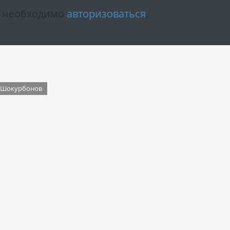
м необходимо
авторизоваться
.
 Шокурбонов