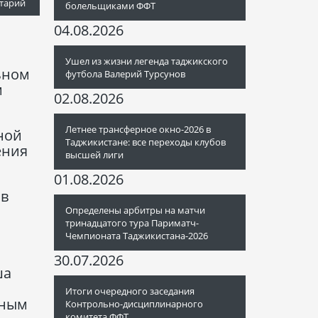
тарий
болельщиками ФФТ
04.08.2026
Ушел из жизни легенда таджикского
ьном
футбола Валерий Турсунов
м
02.08.2026
Летнее трансферное окно-2026 в
ной
Таджикистане: все переходы клубов
ения
высшей лиги
01.08.2026
 в
Определены арбитры на матчи
тринадцатого тура Париматч-
Чемпионата Таджикистана-2026
30.07.2026
ша
Итоги очередного заседания
ьным
Контрольно-дисциплинарного
комитета ФФТ