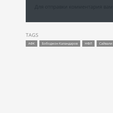
Для отправки комментария ва
TAGS
АФК
Бободжон Каландаров
НФЛ
Сайвали