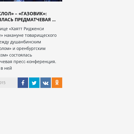
ЛОЛ» – «ГАЗОВИК»:
ЛАСЬ ПРЕДМАТЧЕВАЯ ...
нице «Хаятт Ридженси
» накануне товарищеского
ежду душанбинским
олом» и оренбургским
ком» состоялась
чевая пресс-конференция.
 в ней
015