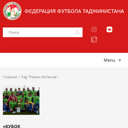
Menu
≡
Главная
Tag "Рамис-Испечак"
«КУБОК