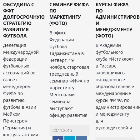
ОБСУДИЛА С
СЕМИНАР ФИФА
КУРСЫ ФИФА
ФФТ
ПО
ПО
ДОЛГОСРОЧНУЮ
МАРКЕТИНГУ
АДМИНИСТРИРО
СТРАТЕГИЮ
(ФОТО)
И
РАЗВИТИЯ
МЕНЕДЖМЕНТУ
В офисе
ФУТБОЛА
(ФОТО)
Федерации
Делегация
В Академии
футбола
Международной
футбольного
Таджикистана в
федерации
клуба «Истиклол»
четверг, 19
футбольных
в Гиссаре
ноября, стартовал
ассоциаций во
завершились
трехдневный
главе с
пятидневные
семинар ФИФА по
менеджером
образовательные
маркетингу.
ФИФА по
международные
Менторами
развитию
курсы ФИФА по
семинара
футбола в Азии
администрировани
выступают
Майком
и менеджменту
офицер развития
Пфистером
для
(Германия) и
руководителей и
20.11.2015
консультантами