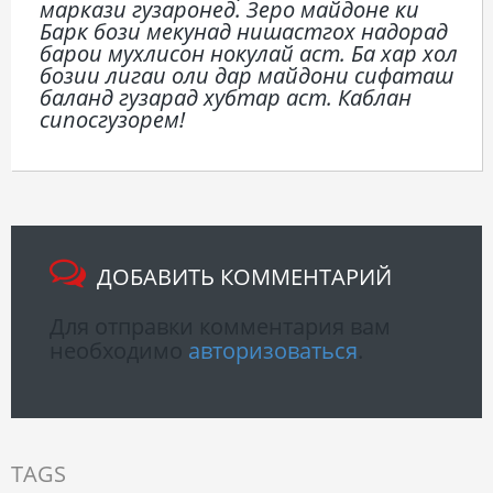
маркази гузаронед. Зеро майдоне ки
Барк бози мекунад нишастгох надорад
барои мухлисон нокулай аст. Ба хар хол
бозии лигаи оли дар майдони сифаташ
баланд гузарад хубтар аст. Каблан
сипосгузорем!
ДОБАВИТЬ КОММЕНТАРИЙ
Для отправки комментария вам
необходимо
авторизоваться
.
TAGS