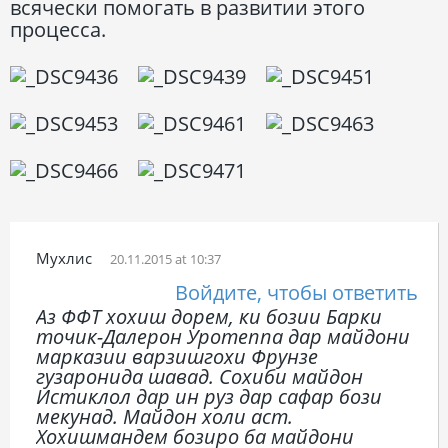
всячески помогать в развитии этого
процесса.
Мухлис
20.11.2015 at 10:37
Войдите, чтобы ответить
Аз ФФТ хохиш дорем, ки бозии Барки
точик-Далерон Уротеппа дар майдони
марказии варзишгохи Фрунзе
гузаронида шавад. Сохиби майдон
Истиклол дар ин руз дар сафар бози
мекунад. Майдон холи аст.
Хохишмандем бозиро ба майдони