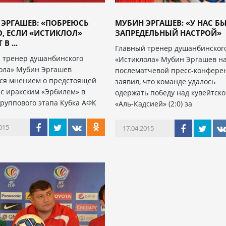
ЭРГАШЕВ: «ПОБРЕЮСЬ
МУБИН ЭРГАШЕВ: «У НАС Б
, ЕСЛИ «ИСТИКЛОЛ»
ЗАПРЕДЕЛЬНЫЙ НАСТРОЙ»
В ...
Главный тренер душанбинског
 тренер душанбинского
«Истиклола» Мубин Эргашев н
ола» Мубин Эргашев
послематчевой пресс-конфере
ся мнением о предстоящей
заявил, что команде удалось
 с иракским «Эрбилем» в
одержать победу над кувейтск
группового этапа Кубка АФК
«Аль-Кадсией» (2:0) за
015
17.04.2015