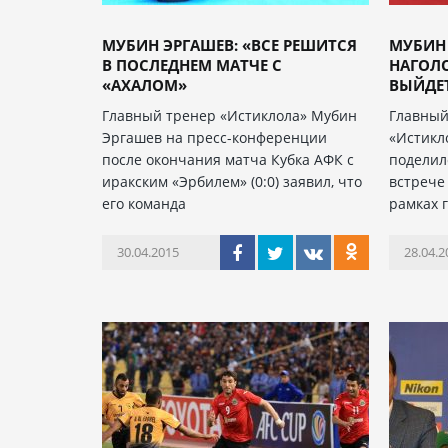
МУБИН ЭРГАШЕВ: «ВСЕ РЕШИТСЯ
МУБИН 
В ПОСЛЕДНЕМ МАТЧЕ С
НАГОЛО
«АХАЛОМ»
ВЫЙДЕТ 
Главный тренер «Истиклола» Мубин
Главный
Эргашев на пресс-конференции
«Истикл
после окончания матча Кубка АФК с
поделил
иракским «Эрбилем» (0:0) заявил, что
встрече
его команда
рамках 
30.04.2015
28.04.2