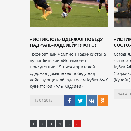
«ИСТИКЛОЛ» ОДЕРЖАЛ ПОБЕДУ
«ИСТИК
НАД «АЛЬ-КАДСИЕЙ»! (ФОТО)
СОСТОЯ
Трехкратный чемпион Таджикистана
Сегодня
душанбинский «Истиклол» в
четверт
присутствии 15 тысяч зрителей
Кубка А
одержал домашнюю победу над
(Таджик
действующим обладателем Кубка АФК
(Кувейт
кувейтской «Аль-Кадсией»
14.04.2
15.04.2015
1
2
3
4
5
6