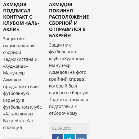
АХМЕДОВ
АХМЕДОВ
ПОДПИСАЛ
ПОКИНУЛ
КОНТРАКТ С
РАСПОЛОЖЕНИЕ
КЛУБОМ «АЛЬ-
СБОРНОЙ И
АХЛИ»
ОТПРАВИЛСЯ В
БАХРЕЙН
Защитник
Защитник
национальной
футбольного
сборной
клуба «Худжанд»
Таджикистана и
Манучехр
«Худжанда»
Ахмедов (на фото
Манучехр
крайний справа),
Ахмедов
который был
продолжит свою
вызван в сборную
футбольную
Таджикистана для
карьеру в
подготовки к
футбольном клубе
отборочному
«Аль-Ахли» из
Бахрейна. Как
сообщил
02.09.2015