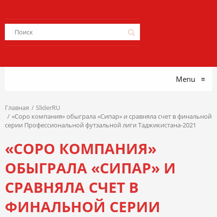
Menu
≡
Главная
SliderRU
«Соро компания» обыграла «Cипар» и сравняла счет в финальной
серии Профессиональной футзальной лиги Таджикистана-2021
«СОРО КОМПАНИЯ»
ОБЫГРАЛА «CИПАР» И
СРАВНЯЛА СЧЕТ В
ФИНАЛЬНОЙ СЕРИИ