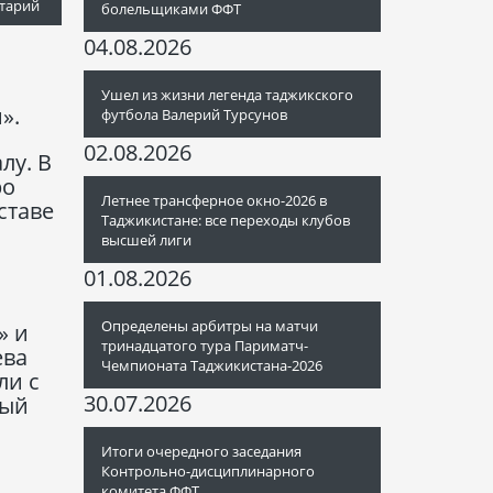
тарий
болельщиками ФФТ
04.08.2026
Ушел из жизни легенда таджикского
».
футбола Валерий Турсунов
02.08.2026
лу. В
ро
Летнее трансферное окно-2026 в
ставе
Таджикистане: все переходы клубов
высшей лиги
01.08.2026
Определены арбитры на матчи
» и
тринадцатого тура Париматч-
ева
Чемпионата Таджикистана-2026
ли с
30.07.2026
рый
Итоги очередного заседания
Контрольно-дисциплинарного
комитета ФФТ