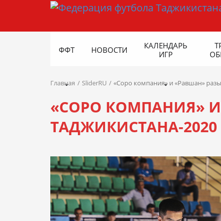
КАЛЕНДАРЬ
Т
ФФТ
НОВОСТИ
ИГР
ОБ
Главная
SliderRU
«Соро компания» и «Равшан» разы
«СОРО КОМПАНИЯ» И
ТАДЖИКИСТАНА-2020