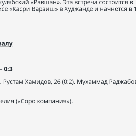
улябский «Равшан». Эта встреча состоится в
ексе «Касри Варзиш» в Худжанде и начнется в 
залу
 0:3
. Рустам Хамидов, 26 (0:2). Мухаммад Раджабов
келия («Соро компания»).