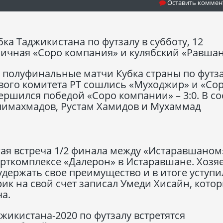
Оставить коммен
а Таджикистана по футзалу в субботу, 12
оличная «Соро компания» и кулябский «Равшан
ы полуфинальные матчи Кубка страны по футза
вого комитета РТ сошлись «Муходжир» и «Со
ршился победой «Соро компании» – 3:0. В со
лимахмадов, Рустам Хамидов и Мухаммад
ая встреча 1/2 финала между «Истаравшаном
рткомплексе «Далерон» в Истаравшане. Хозя
 удержать свое преимущество и в итоге уступи
трик на свой счет записал Умеди Хисайн, кото
а.
жикистана-2020 по футзалу встретятся