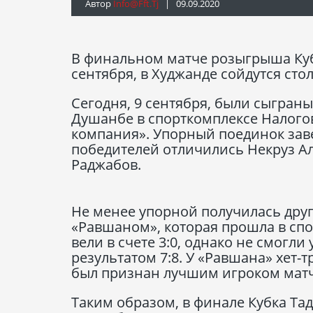
Автор
Info@fft.tj
| 09.09.2020
В финальном матче розыгрыша Кубк
сентября, в Худжанде сойдутся ст
Сегодня, 9 сентября, были сыгран
Душанбе в спорткомплексе Налого
компания». Упорный поединок заве
победителей отличились Некруз А
Раджабов.
Не менее упорной получилась друг
«Равшаном», которая прошла в спо
вели в счете 3:0, однако не смогли
результатом 7:8. У «Равшана» хет-
был признан лучшим игроком матч
Таким образом, в финале Кубка Тад