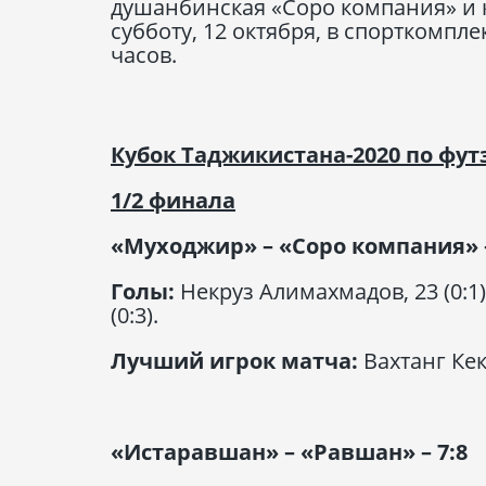
душанбинская «Соро компания» и к
субботу, 12 октября, в спорткомпл
часов.
Кубок Таджикистана-2020 по фут
1/2 финала
«Муходжир» – «Соро компания» –
Голы:
Некруз Алимахмадов, 23 (0:1)
(0:3).
Лучший игрок матча:
Вахтанг Ке
«Истаравшан» – «Равшан» – 7:8