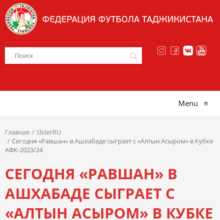
Menu
≡
Главная
SliderRU
Сегодня «Равшан» в Ашхабаде сыграет с «Алтын Асыром» в Кубке
АФК-2023/24
СЕГОДНЯ «РАВШАН» В
АШХАБАДЕ СЫГРАЕТ С
«АЛТЫН АСЫРОМ» В КУБКЕ