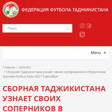
Menu
≡
Главная
SliderRU
Сборная Таджикистана узнает своих соперников в отборочном
турнире Кубка Азии-2027 9 декабря
СБОРНАЯ ТАДЖИКИСТАНА
УЗНАЕТ СВОИХ
СОПЕРНИКОВ В