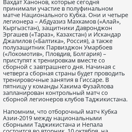
Вахдат Ханонов, которые сегодня
принимали участие в полуфинальном
матче Национального Кубка. Они и четыре
легионера – Абдуазиз Махкамов («Алай»,
Кыргызстан), защитники Давронджон
Эргашев («Тараз», Казахстан) и Искандар
Джалилов («Балтика», Россия), а также
полузащитник Парвизджон Умарбоев
(«Локомотив», Пловдив, Болгария) –
приступят к тренировкам вместе со
сборной с завтрашнего дня. Начиная с
четверга сборная страны будет проводить
тренировочные занятия в Гиссаре. В
пятницу у команды Хакима Фузайлова
запланирован контрольный матч со
сборной легионеров клубов Таджикистана.
Напомним, что отборочный матч Кубка
Азии-2019 между национальными
сборными Таджикистана и Непала
состоится во вторник, 10 октября, на