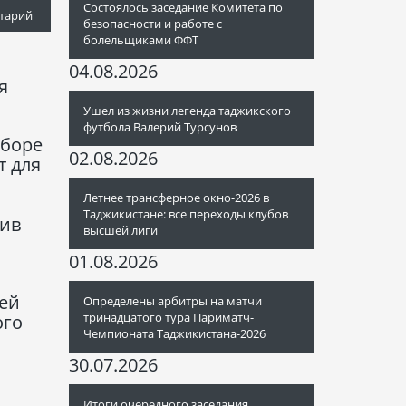
Состоялось заседание Комитета по
тарий
безопасности и работе с
болельщиками ФФТ
04.08.2026
я
Ушел из жизни легенда таджикского
футбола Валерий Турсунов
сборе
02.08.2026
т для
Летнее трансферное окно-2026 в
Таджикистане: все переходы клубов
тив
высшей лиги
01.08.2026
шей
Определены арбитры на матчи
тринадцатого тура Париматч-
ого
Чемпионата Таджикистана-2026
30.07.2026
Итоги очередного заседания