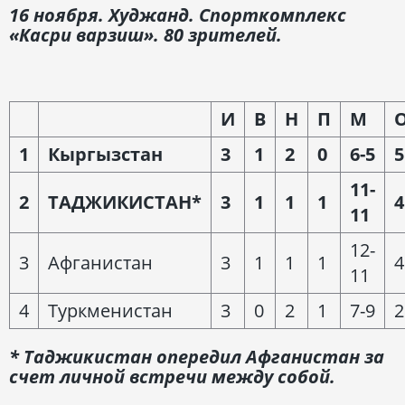
16 ноября. Худжанд. Спорткомплекс
«Касри варзиш». 80 зрителей.
И
В
Н
П
М
1
Кыргызстан
3
1
2
0
6-5
5
11-
2
ТАДЖИКИСТАН*
3
1
1
1
4
11
12-
3
Афганистан
3
1
1
1
4
11
4
Туркменистан
3
0
2
1
7-9
2
* Таджикистан опередил Афганистан за
счет личной встречи между собой.