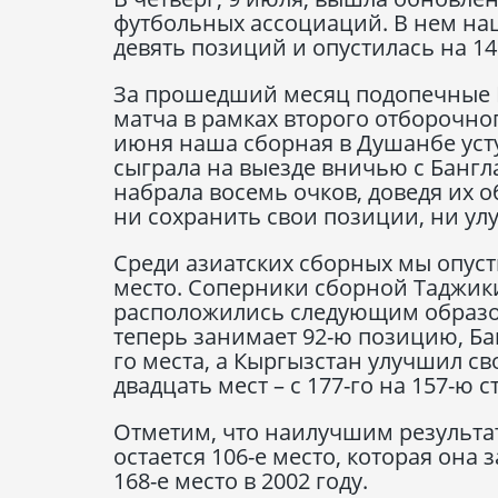
футбольных ассоциаций. В нем на
девять позиций и опустилась на 148
За прошедший месяц подопечные 
матча в рамках второго отборочног
июня наша сборная в Душанбе уступ
сыграла на выезде вничью с Бангла
набрала восемь очков, доведя их о
ни сохранить свои позиции, ни ул
Среди азиатских сборных мы опуст
место. Соперники сборной Таджик
расположились следующим образом
теперь занимает 92-ю позицию, Бан
го места, а Кыргызстан улучшил с
двадцать мест – с 177-го на 157-ю с
Отметим, что наилучшим результа
остается 106-е место, которая она
168-е место в 2002 году.