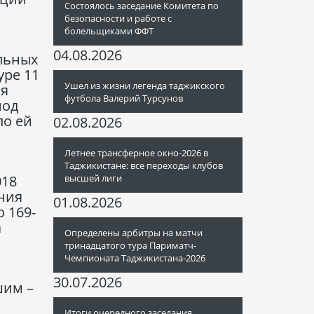
Состоялось заседание Комитета по
безопасности и работе с
болельщиками ФФТ
04.08.2026
льных
уре 11
Ушел из жизни легенда таджикского
ня
футбола Валерий Турсунов
иод
ло ей
02.08.2026
Летнее трансферное окно-2026 в
Таджикистане: все переходы клубов
высшей лиги
018
ния
01.08.2026
 169-
а
Определены арбитры на матчи
тринадцатого тура Париматч-
Чемпионата Таджикистана-2026
30.07.2026
шим –
Итоги очередного заседания