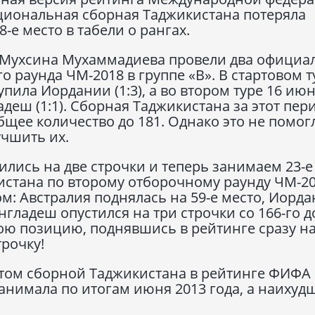
циональная сборная Таджикистана потеряла
-е место в табели о рангах.
Мухсина Мухаммадиева провели два официа
о раунда ЧМ-2018 в группе «В». В стартовом т
ила Иордании (1:3), а во втором туре 16 ию
деш (1:1). Сборная Таджикистана за этот пер
бщее количество до 181. Однако это не помог
учшить их.
ились на две строчки и теперь занимаем 23-е
истана по второму отборочному раунду ЧМ-2
: Австралия поднялась на 59-е место, Иорда
гладеш опустился на три строчки со 166-го до
вою позицию, поднявшись в рейтинге сразу н
трочку!
том сборной Таджикистана в рейтинге ФИФА
 занимала по итогам июня 2013 года, а наихуд