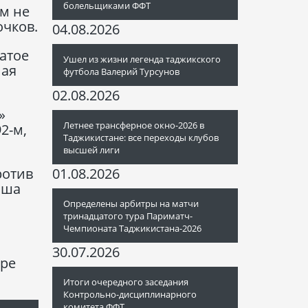
болельщиками ФФТ
м не
очков.
04.08.2026
атое
Ушел из жизни легенда таджикского
ная
футбола Валерий Турсунов
02.08.2026
»
Летнее трансферное окно-2026 в
2-м,
Таджикистане: все переходы клубов
высшей лиги
01.08.2026
ротив
аша
Определены арбитры на матчи
тринадцатого тура Париматч-
Чемпионата Таджикистана-2026
30.07.2026
ыре
Итоги очередного заседания
Контрольно-дисциплинарного
комитета ФФТ