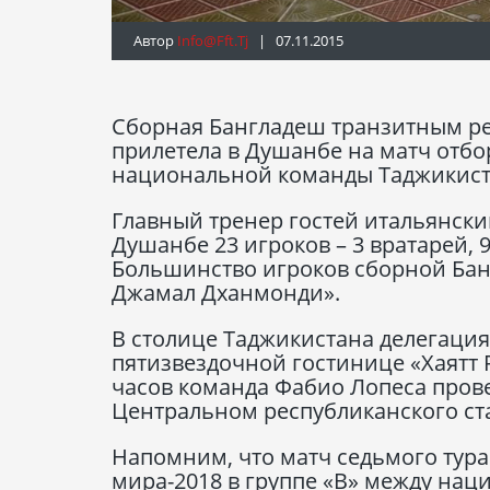
Автор
Info@fft.tj
| 07.11.2015
Сборная Бангладеш транзитным ре
прилетела в Душанбе на матч отб
национальной команды Таджикист
Главный тренер гостей итальянски
Душанбе 23 игроков – 3 вратарей,
Большинство игроков сборной Банг
Джамал Дханмонди».
В столице Таджикистана делегаци
пятизвездочной гостинице «Хаятт 
часов команда Фабио Лопеса пров
Центральном республиканского ст
Напомним, что матч седьмого тура
мира-2018 в группе «В» между на