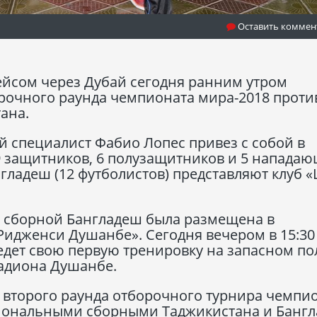
Оставить коммен
йсом через Дубай сегодня ранним утром
орочного раунда чемпионата мира-2018 проти
ана.
й специалист Фабио Лопес привез с собой в
 9 защитников, 6 полузащитников и 5 нападаю
ладеш (12 футболистов) представляют клуб 
я сборной Бангладеш была размещена в
Ридженси Душанбе». Сегодня вечером в 15:30
едет свою первую тренировку на запасном по
адиона Душанбе.
 второго раунда отборочного турнира чемпи
циональными сборными Таджикистана и Банг