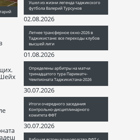
Ушел из жизни легенда таджикского
футбола Валерий Турсунов
тарий
02.08.2026
Летнее трансферное окно-2026 в
Таджикистане: все переходы клубов
в
высшей лиги
01.08.2026
Определены арбитры на матчи
щих.
тринадцатого тура Париматч-
«Шейх
Чемпионата Таджикистана-2026
30.07.2026
Итоги очередного заседания
ле
Контрольно-дисциплинарного
комитета ФФТ
30.07.2026
оната
ладеш
Рабочая встреча руководства ФФТ с