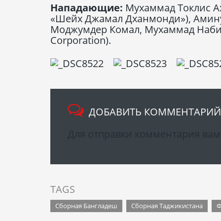
Нападающие:
Мухаммад Токлис А
«Шейх Джамал Дханмонди»), Аминур
Моджумдер Комал, Мухаммад Набиб 
Corporation).
ДОБАВИТЬ КОММЕНТАРИЙ
Для отправки комментария ва
TAGS
Сборная Бангладеш
Сборная Таджикистана
Ф