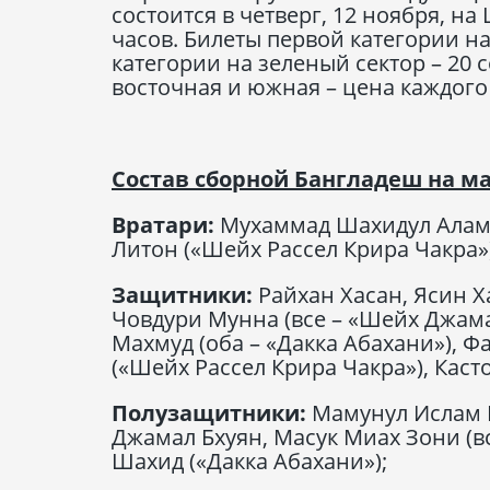
состоится в четверг, 12 ноября, н
часов. Билеты первой категории на
категории на зеленый сектор – 20 
восточная и южная – цена каждого
Состав сборной Бангладеш на м
Вратари:
Мухаммад Шахидул Алам 
Литон («Шейх Рассел Крира Чакра»
Защитники:
Райхан Хасан, Ясин 
Човдури Мунна (все – «Шейх Джам
Махмуд (оба – «Дакка Абахани»), 
(«Шейх Рассел Крира Чакра»), Кас
Полузащитники:
Мамунул Ислам М
Джамал Бхуян, Масук Миах Зони (
Шахид («Дакка Абахани»);