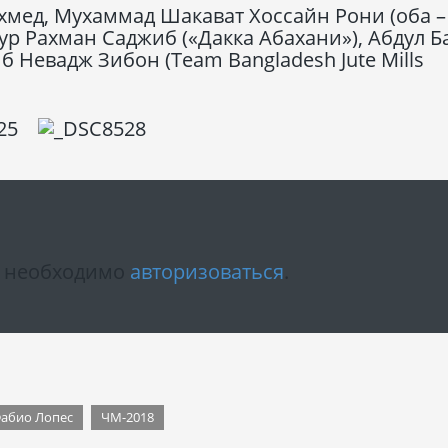
хмед, Мухаммад Шакават Хоссайн Рони (оба –
 Рахман Саджиб («Дакка Абахани»), Абдул Б
Невадж Зибон (Team Bangladesh Jute Mills
м необходимо
авторизоваться
.
абио Лопес
ЧМ-2018