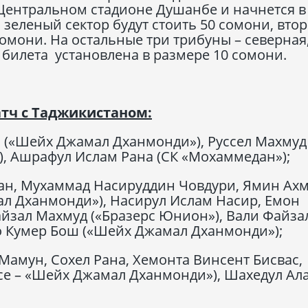
а Центральном стадионе Душанбе и начнется в 
 зеленый сектор будут стоить 50 сомони, вто
сомони. На остальные три трибуны – северная
 билета установлена в размере 10 сомони.
атч с Таджикистаном:
(«Шейх Джамал Дханмонди»), Руссел Махмуд
), Ашрафул Ислам Рана (СК «Мохаммедан»);
Хан, Мухаммад Насируддин Човдури, Ямин Ах
ал Дханмонди»), Насирул Ислам Насир, Емон
Файзал Махмуд («Бразерс Юнион»), Вали Файза
то Кумер Бош («Шейх Джамал Дханмонди»);
амун, Сохел Рана, Хемонта Винсент Бисвас,
все – «Шейх Джамал Дханмонди»), Шахедул Ал