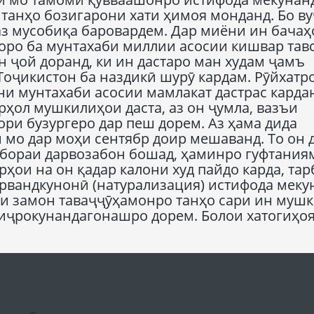
танҳо бозигарони хати ҳимоя монданд. Бо в
 аз мусобиқа баровардем. Дар миёни ин бачаҳ
ҳоро ба мунтахаби миллии асосии кишвар тав
н ҷой доранд, ки ин дастаро ман худам ҷамъ
оҷикистон ба наздикӣ шурӯ кардам. Рӯйхатр
ни мунтахаби асосии мамлакат дастрас кардан
арҳол мушкилиҳои даста, аз он ҷумла, вазъи
ри бузургеро дар пеш дорем. Аз ҳама дида
мо дар моҳи сентябр доир мешаванд. То он 
 бораи дарвозабон бошад, ҳаминро гуфтаниям
ҳои на он қадар калони худ пайдо карда, тар
рвандкунонӣ (натурализация) истифода меку
ни замон таваҷҷӯҳамонро танҳо сари ин муш
а иҷрокунандагонашро дорем. Болои хатогиҳо