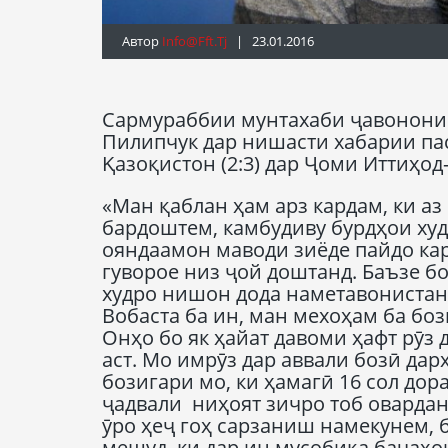
Автор
Info@fft.tj
| 23.01.2016
Сармураббии мунтахаби ҷавонони 
Пилипчук дар нишасти хабарии пас
Қазоқистон (2:3) дар Ҷоми Иттиҳод
«Ман қаблан ҳам арз кардам, ки а
бардоштем, камбудиву бурдҳои худ
ояндаамон маводи зиёде пайдо ка
гуворое низ ҷой доштанд. Баъзе бо
худро нишон дода наметавонистанд
Вобаста ба ин, ман мехоҳам ба бо
Онҳо бо як ҳайат давоми ҳафт рӯз 
аст. Мо имрӯз дар аввали бозӣ дар
бозигари мо, ки ҳамагӣ 16 сол дор
ҷадвали ниҳоят зичро тоб овардан
ӯро ҳеҷ гоҳ сарзаниш намекунем, 
мешуд, ки дар ин мусобиқа бачаҳ