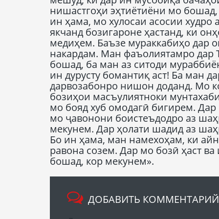
нишастгоҳи эҳтиётиёни мо бошад, 
ин ҳама, мо хулосаи асосии худро
якчанд бозигароне ҳастанд, ки он
медиҳем. Баъзе мураккабиҳо дар о
накардам. Ман фаъолиятамро дар Т
бошад, ба ман аз ситоди мураббиё
ин дурусту бомантиқ аст! Ба ман д
дарвозабонро нишон доданд. Мо ко
бозиҳои масъулиятноки мунтахаби 
мо бояд хуб омодагӣ бигирем. Дар
мо ҷавонони боистеъдодро аз шаҳр
мекунем. Дар ҳолати шадид аз шаҳ
Бо ин ҳама, ман намехоҳам, ки ай
равона созем. Дар мо бозӣ ҳаст в
бошад, кор мекунем».
ДОБАВИТЬ КОММЕНТАРИЙ