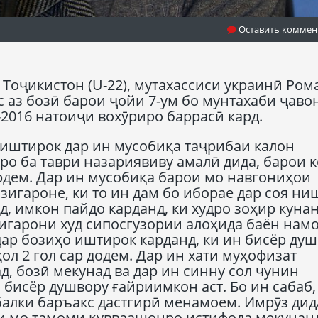
Оставить коммен
Тоҷикистон (U-22), мутахассиси украинӣ Ром
 аз бозӣ барои ҷойи 7-ум бо мунтахаби ҷав
-2016 натоиҷи вохӯриро баррасӣ кард.
з иштирок дар ин мусобиқа таҷрибаи калон
ро ба таври назариявиву амалӣ дида, барои 
рдем. Дар ин мусобиқа барои мо навгониҳои
зигароне, ки то ин дам бо иборае дар соя ни
, имкон пайдо карданд, ки худро зоҳир кунан
зигарони худ сипосгузории алоҳида баён нам
дар бозиҳо иштирок карданд, ки ин бисёр ду
ҳол 2 гол сар додем. Дар ин хати муҳофизат
ад, бозӣ мекунад ва дар ин синну сол чунин
 бисёр душвору ғайриимкон аст. Бо ин сабаб,
балки баръакс дастгирӣ менамоем. Имрӯз дид
ои мо тамоми қувваашонро истифода мекунанд