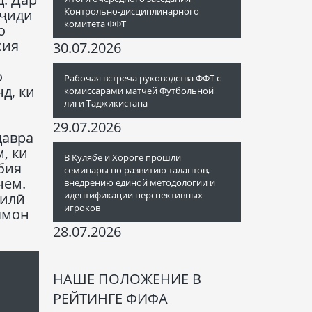
Контрольно-дисциплинарного
уҷиди
комитета ФФТ
о
сия
30.07.2026
о
Рабочая встреча руководства ФФТ с
д, ки
комиссарами матчей Футбольной
лиги Таджикистана
29.07.2026
давра
, ки
В Кулябе и Хороге прошли
бия
семинары по развитию талантов,
нем.
внедрению единой методологии и
идентификации перспективных
килӣ
игроков
ямон
28.07.2026
НАШЕ ПОЛОЖЕНИЕ В
РЕЙТИНГЕ ФИФА