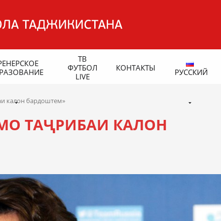
ТВ
РЕНЕРСКОЕ
ФУТБОЛ
КОНТАКТЫ
РАЗОВАНИЕ
РУССКИЙ
LIVE
аи калон бардоштем»
МО ТАҶРИБАИ КАЛОН