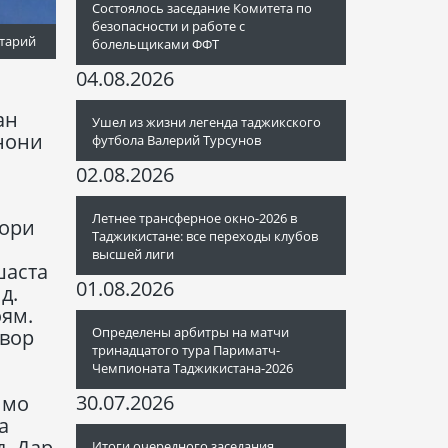
Состоялось заседание Комитета по
безопасности и работе с
тарий
болельщиками ФФТ
04.08.2026
ан
Ушел из жизни легенда таджикского
онони
футбола Валерий Турсунов
02.08.2026
Летнее трансферное окно-2026 в
кори
Таджикистане: все переходы клубов
высшей лиги
шаста
01.08.2026
д.
оям.
Определены арбитры на матчи
швор
тринадцатого тура Париматч-
Чемпионата Таджикистана-2026
30.07.2026
 мо
а
. Дар
Итоги очередного заседания