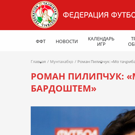
КАЛЕНДАРЬ
Т
ФФТ
НОВОСТИ
ИГР
ОБ
Главная
Мунтахабҳо
Роман Пилипчук: «Мо таҷриб
РОМАН ПИЛИПЧУК: «
БАРДОШТЕМ»