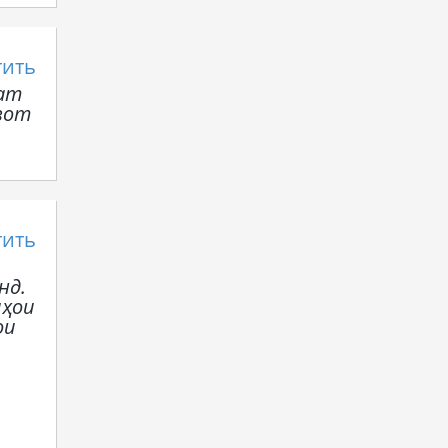
тить
нат
 вот
тить
нд.
иҳои
ои