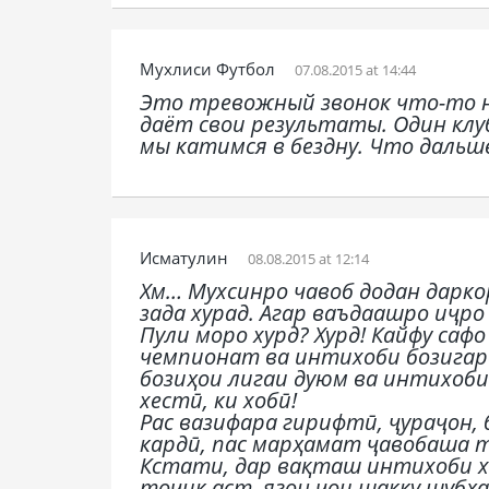
Мухлиси Футбол
07.08.2015 at 14:44
Это тревожный звонок что-то н
даёт свои результаты. Один клуб
мы катимся в бездну. Что дальше!
Исматулин
08.08.2015 at 12:14
Хм… Мухсинро чавоб додан дарко
зада хурад. Агар ваъдаашро иҷро
Пули моро хурд? Хурд! Кайфу саф
чемпионат ва интихоби бозигар
бозиҳои лигаи дуюм ва интихоб
хестӣ, ки хобӣ!
Рас вазифара гирифтӣ, ҷураҷон, 
кардӣ, пас марҳамат ҷавобаша т
Кстати, дар вақташ интихоби ха
тоҷик аст, ягон ҷои шакку шубҳа