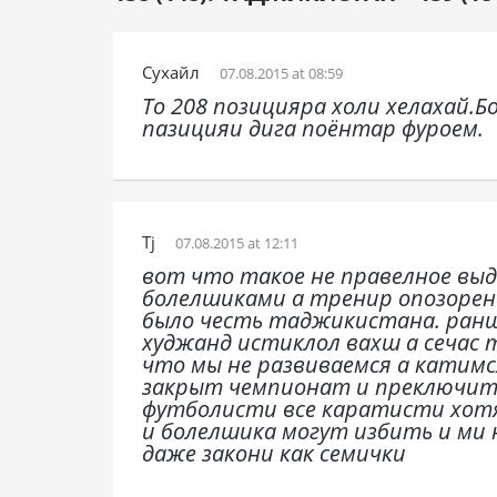
Cухайл
07.08.2015 at 08:59
То 208 позицияра холи хелахай.Б
пазицияи дига поёнтар фуроем.
Tj
07.08.2015 at 12:11
вот что такое не правелное выд
болелшиками а тренир опозорено
было честь таджикистана. ранше
худжанд истиклол вахш а сечас 
что мы не развиваемся а катимс
закрыт чемпионат и преключитс
футболисти все каратисти хотя
и болелшика могут избить и ми н
даже закони как семички