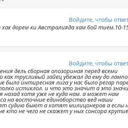
Войдите, чтобы отве
о хак дорем ки Австралияда хам бой тием.10-1
Войдите, чтобы отве
ения дель сборная опозориная перед всеми
 как трусливый зайец убежал да ему до ламп
 было интиресная лига у нас было регар пар
толко истиклол. и что это значит а это знач
я назад хотя уже не куда нам. а может нам
а на восточние единоборство вед наши
т судию быют а хотят милицонеров а еслы 
е кто не чего не скажет у ных сонсора крути