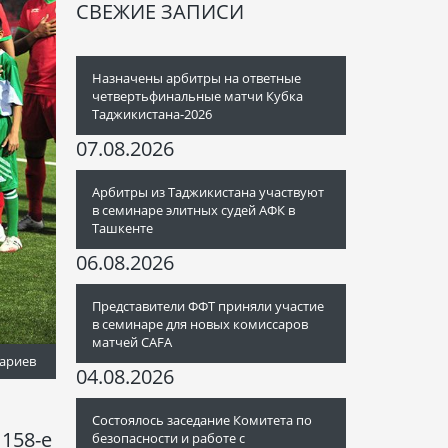
СВЕЖИЕ ЗАПИСИ
Назначены арбитры на ответные
четвертьфинальные матчи Кубка
Таджикистана-2026
07.08.2026
Арбитры из Таджикистана участвуют
в семинаре элитных судей АФК в
Ташкенте
06.08.2026
Представители ФФТ приняли участие
в семинаре для новых комиссаров
матчей CAFA
ариев
04.08.2026
Состоялось заседание Комитета по
158-е
безопасности и работе с