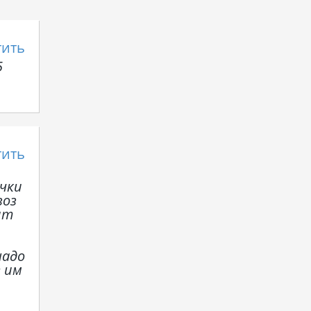
тить
5
тить
очки
воз
ит
надо
е им