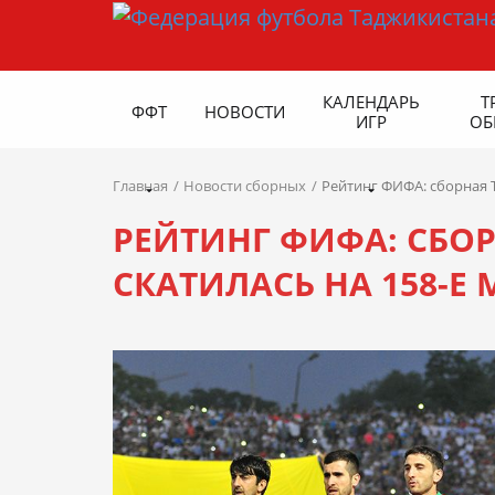
КАЛЕНДАРЬ
Т
ФФТ
НОВОСТИ
ИГР
ОБ
Главная
Новости сборных
Рейтинг ФИФА: сборная Т
РЕЙТИНГ ФИФА: СБО
СКАТИЛАСЬ НА 158-Е 