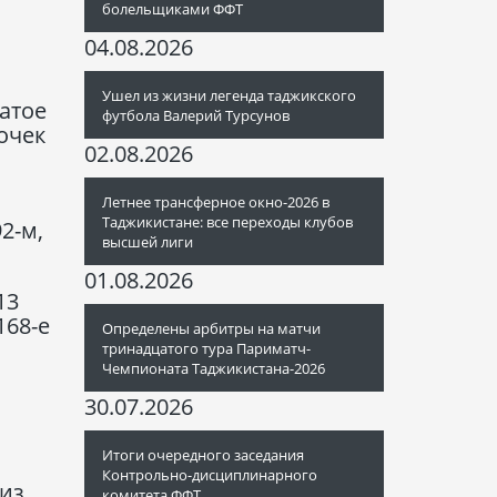
болельщиками ФФТ
04.08.2026
Ушел из жизни легенда таджикского
атое
футбола Валерий Турсунов
очек
02.08.2026
Летнее трансферное окно-2026 в
Таджикистане: все переходы клубов
2-м,
высшей лиги
01.08.2026
13
168-е
Определены арбитры на матчи
тринадцатого тура Париматч-
Чемпионата Таджикистана-2026
30.07.2026
Итоги очередного заседания
Контрольно-дисциплинарного
 из
комитета ФФТ