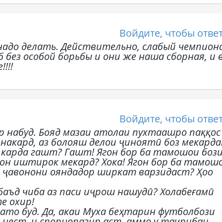
Войдите, чтобы отве
адо делать. Действительно, слабый чемпио
 без особой борьбы и они же наша сборная, и
!!!
Войдите, чтобы отве
р набуд. Бояд мазаи атолаи пухтаашро паққос
 накард, аз болояш делои ҷиноятӣ боз мекарда
о карда гашт? Гашт! Ягон бор ба тамошои боз
он иштирок мекард? Хока! Ягон бор ба тамош
и ҷавонони ояндадор ширкат варзидаст? Ҳоо
баъд чиба аз паси иҷрош нашудӣ? Холабеғамӣ
е охир!
то буд. Да, акаи Муха беҳтарин футболбози
 нест, и спорнопазир аст, аммо у таҷрибаи