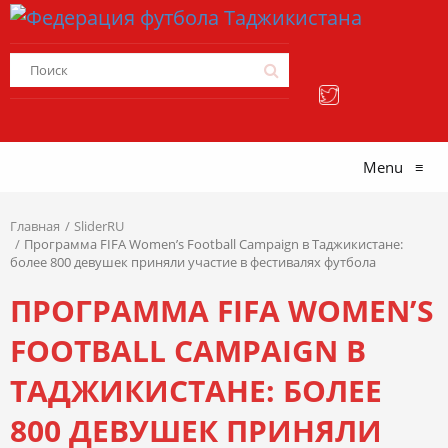
Menu
≡
Главная
SliderRU
Программа FIFA Women’s Football Campaign в Таджикистане:
более 800 девушек приняли участие в фестивалях футбола
ПРОГРАММА FIFA WOMEN’S
FOOTBALL CAMPAIGN В
ТАДЖИКИСТАНЕ: БОЛЕЕ
800 ДЕВУШЕК ПРИНЯЛИ