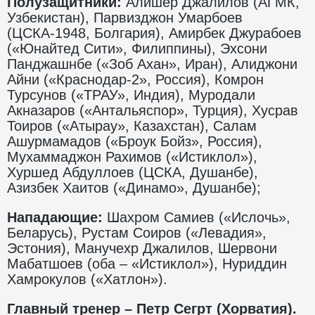
Полузащитники:
Алишер Джалилов (АГМК,
Узбекистан), Парвизджон Умарбоев
(ЦСКА-1948, Болгария), Амирбек Джурабоев
(«Юнайтед Сити», Филиппины), Эхсони
Панджашнбе («Зоб Ахан», Иран), Алиджони
Айни («Краснодар-2», Россия), Комрон
Турсунов («ТРАУ», Индия), Муродали
Акназаров («Антальяспор», Турция), Хусрав
Тоиров («Атырау», Казахстан), Салам
Ашурмамадов («Броук Бойз», Россия),
Мухаммаджон Рахимов («Истиклол»),
Хуршед Абдуллоев (ЦСКА, Душанбе),
Азизбек Хаитов («Динамо», Душанбе);
Нападающие:
Шахром Самиев («Ислочь»,
Беларусь), Рустам Соиров («Левадия»,
Эстония), Манучехр Джалилов, Шервони
Мабатшоев (оба – «Истиклол»), Нуриддин
Хамрокулов («Хатлон»).
Главный тренер – Петр Сегрт (Хорватия).