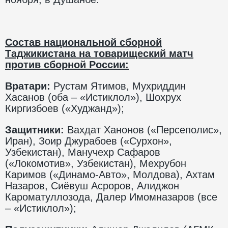
Состав национальной сборной
Таджикистана на товарищеский матч
против сборной России:
Вратари:
Рустам Ятимов, Мухриддин
Хасанов (оба – «Истиклол»), Шохрух
Киргизбоев («Худжанд»);
Защитники:
Вахдат Ханонов («Персеполис»,
Иран), Зоир Джурабоев («Сурхон»,
Узбекистан), Манучехр Сафаров
(«Локомотив», Узбекистан), Мехрубон
Каримов («Динамо-Авто», Молдова), Ахтам
Назаров, Сиёвуш Асроров, Алиджон
Кароматуллозода, Далер Имомназаров (все
– «Истиклол»);