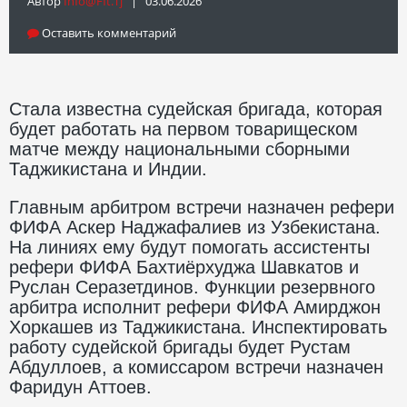
Автор
Info@fft.tj
| 03.06.2026
Оставить комментарий
Стала известна судейская бригада, которая
будет работать на первом товарищеском
матче между национальными сборными
Таджикистана и Индии.
Главным арбитром встречи назначен рефери
ФИФА Аскер Наджафалиев из Узбекистана.
На линиях ему будут помогать ассистенты
рефери ФИФА Бахтиёрхуджа Шавкатов и
Руслан Серазетдинов. Функции резервного
арбитра исполнит рефери ФИФА Амирджон
Хоркашев из Таджикистана. Инспектировать
работу судейской бригады будет Рустам
Абдуллоев, а комиссаром встречи назначен
Фаридун Аттоев.