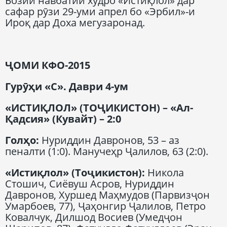
Бозии навбатии худро «Истиқлол» дар
сафар рӯзи 29-уми апрел бо «Эрбил»-и
Ироқ дар Доха мегузаронад.
ҶОМИ КФО-2015
Г
урӯҳи
«С».
Д
аври 4-ум
«ИСТИҚЛОЛ» (ТОҶИКИСТОН)
–
«Ал-
Қадсия» (Кувайт)
–
2:0
Голҳо:
Нуриддин Давронов, 53 – аз
пеналти (1:0). Манучеҳр Ҷалилов, 63 (2:0).
«Истиқлол» (Тоҷикистон):
Никола
Стошич, Сиёвуш Асров, Нуриддин
Давронов, Хуршед Маҳмудов (Парвизҷон
Умарбоев, 77), Ҷаҳонгир Ҷалилов, Петро
Ковалчук, Дилшод Восиев (Умедҷон