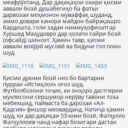
меафрӯхтанд. Дар дақиқаҳои охири қисми
аввали бозӣ душабегиҳо ба фатҳи
дарвозаи меҳмонон муваффақ шуданд,
аммо довари канори майдон байрақашро
бардошта, голи задаи ниммуҳофизатгар
Хуршед Маҳудовро дар ҳолати ғайри бозӣ
(офсайд) шинохт. Ҳамин тавр, қисми
аввали вохӯрӣ мусовӣ ва бидуни гол поин
шуд.
Қисми дуюми бозӣ низ бо бартарии
пурраи «Истиқлол» оғоз шуд.
Футболбозони тоҷик, ки онҳоро дастгирии
мухлисони сершумор нерӯву тавони тоза
мебехшид, пайваста ба дарозаи «Ал-
Қадсия» фишор меоварданд. Натиҷа ҳамин
шуд, ки дар дақиқаи 53-юми бозӣ, Фатҳулло
Фатҳуллоев чанд нафар бозигари дастаи