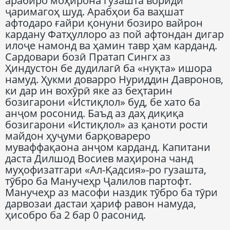
арабиро моҳирона гузашта вориди
ҷаримагоҳ шуд. Арабҳои ба ваҳшат
афтодаро ғайри қонуни бозиро вайрон
кардану Фатҳуллоро аз пой афтондан дигар
илоҷе намонд ва ҳамин тавр ҳам карданд.
Сардовари бозӣ Пратап Сингх аз
Ҳиндустон бе дудилагӣ ба «нуқта» ишора
намуд. Ҳукми доварро Нуриддин Давронов,
ки дар ин вохӯрӣ яке аз беҳтарин
бозигарони «Истиқлол» буд, бе хато ба
анҷом росонид. Баъд аз даҳ диқиқа
бозигарони «Истиқлол» аз қаноти рости
майдон ҳуҷуми барқовареро
муваффақаона анҷом карданд. Капитани
даста Дилшод Восиев маҳирона чанд
муҳофизатгари «Ал-Қадсия»-ро гузашта,
тӯбро ба Манучеҳр Ҷалилов партофт.
Манучеҳр аз масофи наздик тӯбро ба тӯри
дарвозаи дастаи ҳариф равон намуда,
ҳисобро ба 2 бар 0 расонид.