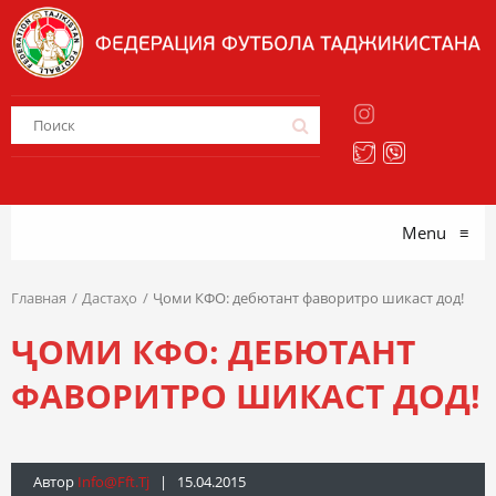
Menu
≡
Главная
Дастаҳо
Ҷоми КФО: дебютант фаворитро шикаст дод!
ҶОМИ КФО: ДЕБЮТАНТ
ФАВОРИТРО ШИКАСТ ДОД!
Автор
Info@fft.tj
| 15.04.2015