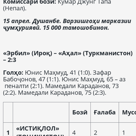
Комиссари бозӣ:
Кумар Джунг Тапа
(Непал).
15 апрел. Душанбе. Варзишгоҳи марказии
ҷумҳуриявӣ. 15 000 тамошобинон.
«Эрбил» (Ироқ)
–
«Аҳал» (Туркманистон)
–
2:3
Голҳо:
Юнис Маҳмуд, 41 (1:0). Зафар
Бабоҷонов, 47 (1:1). Юнис Маҳмуд, 65 – аз
пеналти (2:1). Мамедали Караданов, 73
(2:2). Мамедали Караданов, 75 (2:3).
Б
озӣ
Ғ
алаба
М
ус
«ИСТИҚЛОЛ»
1
4
2
1