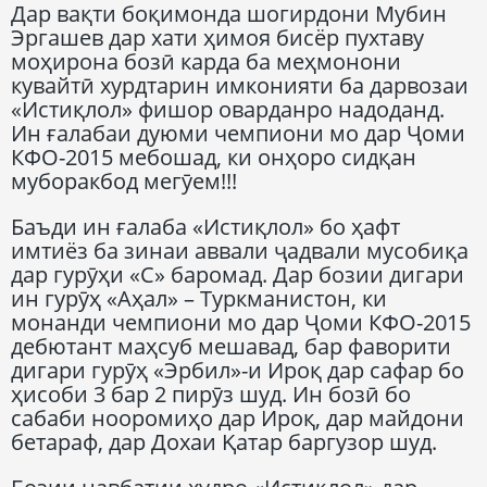
Дар вақти боқимонда шогирдони Мубин
Эргашев дар хати ҳимоя бисёр пухтаву
моҳирона бозӣ карда ба меҳмонони
кувайтӣ хурдтарин имконияти ба дарвозаи
«Истиқлол» фишор оварданро надоданд.
Ин ғалабаи дуюми чемпиони мо дар Ҷоми
КФО-2015 мебошад, ки онҳоро сидқан
муборакбод мегӯем!!!
Баъди ин ғалаба «Истиқлол» бо ҳафт
имтиёз ба зинаи аввали ҷадвали мусобиқа
дар гурӯҳи «С» баромад. Дар бозии дигари
ин гурӯҳ «Аҳал» – Туркманистон, ки
монанди чемпиони мо дар Ҷоми КФО-2015
дебютант маҳсуб мешавад, бар фаворити
дигари гурӯҳ «Эрбил»-и Ироқ дар сафар бо
ҳисоби 3 бар 2 пирӯз шуд. Ин бозӣ бо
сабаби нооромиҳо дар Ироқ, дар майдони
бетараф, дар Дохаи Қатар баргузор шуд.