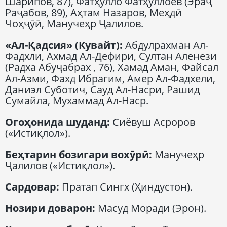
Шарипов, 87), Фатҳулло Фатҳуллоев (Эраҷ
Раҷабов, 89), Аҳтам Назаров, Меҳдӣ
Чоҳҷӯӣ, Манучеҳр Ҷалилов.
«Ал-Қадсия» (Кувайт):
Абдулрахман Ал-
Фадхли, Ахмад Ал-Дефири, Султан Аленези
(Радха Абуҷабрах , 76), Хамад Аман, Файсал
Ал-Азми, Фахд Ибрагим, Амер Ал-Фадхели,
Даниэл Суботич, Сауд Ал-Насри, Рашид
Сумайла, Мухаммад Ал-Наср.
Огоҳонида шуданд:
Сиёвуш Асроров
(«Истиқлол»).
Беҳтарин бозигари вохӯрӣ:
Манучеҳр
Ҷалилов («Истиқлол»).
Сардовар:
Пратап Сингх (Ҳиндустон).
Нозири доварон:
Масуд Моради (Эрон).