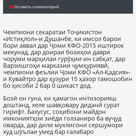
Оставить комментарий
Чемпиони секаратаи Тоҷикистон
«Истиқлол»-и Душанбе, ки имсол барои
бори аввал дар Ҷоми КФО-2015 иштирок
мекунад, дар доираи бозиҳои даври
чоруми марҳилаи гурӯҳии ин сабқат, дар
Варзишгоҳи марказии ҷумҳуриявӣ,
чемпиони феълии Ҷоми КФО «Ал-Қадсия»-
и Кувайтро дар ҳузури 15 ҳазор тамошобин
бо ҳисоби 2 бар 0 шикаст дод.
Бозӣ он гуна, ки ҳамагон интизорияш
доштанд, хеле шавқовару диданӣ сурат
гирифт. Бахусус, соҳибони майдон
имкониятҳои зиёди голзаниро ба вуҷуд
оварда, дар дили мухлисони сершумори
худ шӯълаи умед бар ғалабаро