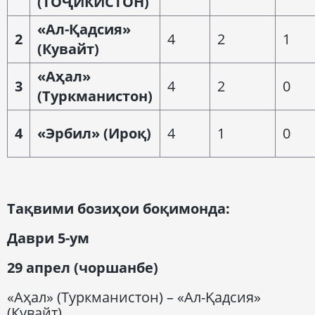
(ТОҶИКИСТОН)
«Ал-Қадсия»
2
4
2
1
(Кувайт)
«Аҳал»
3
4
2
0
(Туркманистон)
4
«Эрбил» (Ироқ)
4
1
0
Тақвими бозиҳои боқимонда:
Даври 5-ум
29 апрел (чоршанбе)
«Аҳал» (Туркманистон) – «Ал-Қадсия»
(Кувайт)