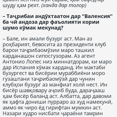
шуду ҳам рехт.
(ханда дар толор)
– Таҷрибаи андӯхтаатон дар “Валенсия”
ба чӣ андоза дар фаъолияти кории
шумо кӯмак мекунад?
– Бале, ин амали бузург аст. Ман аз
роҳбарият, бевосита аз президенти клуб
барои таҷрибаомӯзии маро ташкил
карданашон сипосгузорам. Аз агент
Антонио Лопес низ миннатдорам, ки маро
дар Испания кӯмак карданд. Ин мактаби
бузургест ва бисёрии мураббиёни моро
гузаштани таҷрибаомӯзӣ дар чунин
клубҳои бузург аз манфиат холӣ нест. Ин
бисёр шавқовару аҷоиб буда, дараҷааш
ҳам бисёр баланд аст. Албатта, дар давоми
як ҳафта дониши пурраро аз худ намекунӣ,
аммо як чиро ёд гирифтан мумкин аст.
Назари худро нисбати ҷараёни тамрин