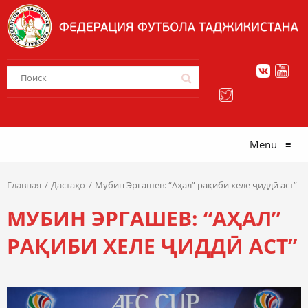
Menu
≡
Главная
Дастаҳо
Мубин Эргашев: “Аҳал” рақиби хеле ҷиддӣ аст”
МУБИН ЭРГАШЕВ: “АҲАЛ”
РАҚИБИ ХЕЛЕ ҶИДДӢ АСТ”