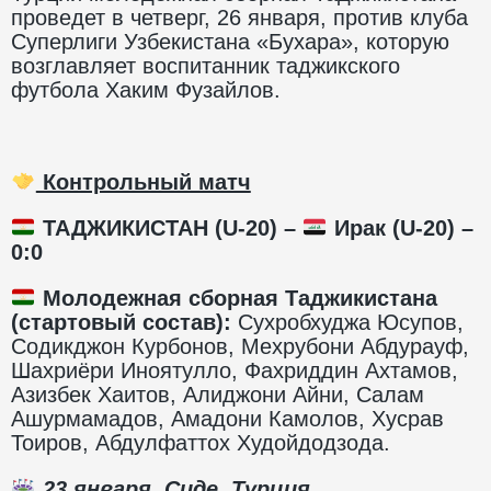
проведет в четверг, 26 января, против клуба
Суперлиги Узбекистана «Бухара», которую
возглавляет воспитанник таджикского
футбола Хаким Фузайлов.
Контрольный матч
ТАДЖИКИСТАН (
U
-20) –
Ирак (
U
-20) –
0:0
Молодежная сборная Таджикистана
(стартовый состав):
Сухробхуджа Юсупов,
Содикджон Курбонов, Мехрубони Абдурауф,
Шахриёри Иноятулло, Фахриддин Ахтамов,
Азизбек Хаитов, Алиджони Айни, Салам
Ашурмамадов, Амадони Камолов, Хусрав
Тоиров, Абдулфаттох Худойдодзода.
23 января
. Сиде, Турция.