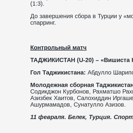
(1:3).
До завершения сбора в Турции у «
спарринг.
Контрольный матч
ТАДЖИКИСТАН (U-20) – «Вишиста К
Гол Таджикистана:
Абдулло Шарип
Молодежная сборная Таджикистана
Содикджон Курбонов, Рахматшо Рах
Азизбек Хаитов, Салохиддин Иргаш
Ашурмамадов, Сунатулло Азизов.
11 февраля. Белек, Турция.
Спорт