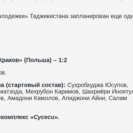
молодежки» Таджикистана запланирован еще од
раков» (Польша) – 1:2
ов.
 (стартовый состав):
Сухробхуджа Юсупов,
матзода, Мехрубон Каримов, Шахриёри Инояту
ев, Амадони Камолов, Алиджони Айни, Салам
комплекс «Сусеси».