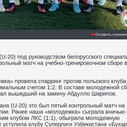
Оставить коммен
U-20) под руководством белорусского специал
рольный матч на учебно-тренировочном сборе 
жка» провела спарринг против польского клуба
имальным счетом 1:2. В составе молодежной с
исал вышедший на замену Абдулло Шарипов.
на (U-20) это был пятый контрольный матч на
лии. Ранее наша «молодежка» сыграла вничью 
ским клубом ЛКС (1:1), обыграла молодежную
е уступила клубу Суперлиги Узбекистана «Буха