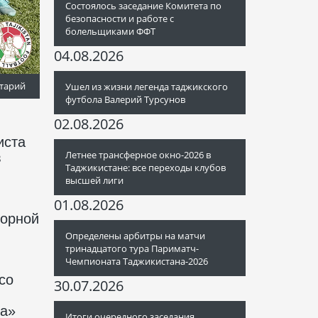
Состоялось заседание Комитета по
безопасности и работе с
болельщиками ФФТ
04.08.2026
тарий
Ушел из жизни легенда таджикского
футбола Валерий Турсунов
02.08.2026
иста
Летнее трансферное окно-2026 в
в
Таджикистане: все переходы клубов
высшей лиги
01.08.2026
борной
Определены арбитры на матчи
тринадцатого тура Париматч-
Чемпионата Таджикистана-2026
со
30.07.2026
ра»
Итоги очередного заседания