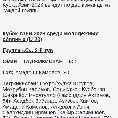
Кубка Азии-2023 выйдут по две команды из
каждой группы.
Кубок Азии-2023 среди молодежных
сборных (
U
-20)
Группа «С». 2-й тур
Оман –
ТАДЖИКИСТАН – 0:1
Гол:
Амадони Камолов, 80.
Таджикистан:
Сухробхуджа Юсупов,
Мехрубон Каримов, Содикджон Курбонов,
Шахриёри Иноятулло (Фахриддин Ахтамов,
84), Асадбек Зиёзода, Азизбек Хаитов,
Амадони Камолов, Алиджони Айни,
Салохиддин Иргашев (Кабир Салимшоев,