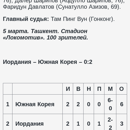
76), Далер Шарипов (Абдулло Шарипов, 76),
Фаридун Давлатов (Сунатулло Азизов, 69).
Главный судья:
Там Пинг Вун (Гонконг).
5 марта. Ташкент. Стадион
«Локомотив». 100 зрителей.
Иордания – Южная Корея – 0:2
И
В
Н
П
М
О
6-
1
Южная Корея
2
2
0
0
6
0
2-
2
Иордания
2
1
0
1
3
2