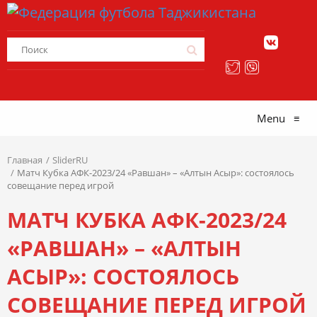
Menu
≡
Главная
SliderRU
Матч Кубка АФК-2023/24 «Равшан» – «Алтын Асыр»: состоялось
совещание перед игрой
МАТЧ КУБКА АФК-2023/24
«РАВШАН» – «АЛТЫН
АСЫР»: СОСТОЯЛОСЬ
СОВЕЩАНИЕ ПЕРЕД ИГРОЙ