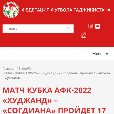
Menu
≡
Главная
SliderRU
Матч Кубка АФК-2022 «Худжанд» – «Согдиана» пройдет 17 августа
в Худжанде
МАТЧ КУБКА АФК-2022
«ХУДЖАНД» –
«СОГДИАНА» ПРОЙДЕТ 17