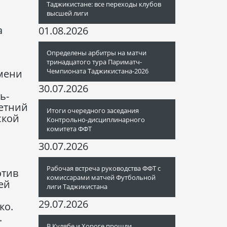
Таджикистане: все переходы клубов
высшей лиги
а
01.08.2026
Определены арбитры на матчи
тринадцатого тура Париматч-
Чемпионата Таджикистана-2026
емени
30.07.2026
ь-
летний
Итоги очередного заседания
ской
Контрольно-дисциплинарного
комитета ФФТ
30.07.2026
Рабочая встреча руководства ФФТ с
отив
комиссарами матчей Футбольной
ей
лиги Таджикистана
29.07.2026
ко.
.
В Кулябе и Хороге прошли