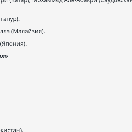
гапур).
лла (Малайзия).
(Япония).
ал»
кистан).