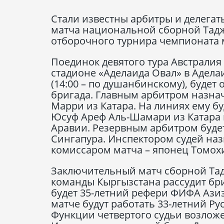
Стали известны арбитры и делегат
матча национальной сборной Таджи
отборочного турнира чемпионата м
Поединок девятого тура Австралия 
стадионе «Аделаида Овал» в Аделаи
(14:00 – по душанбинскому), буде
бригада. Главным арбитром назна
Марри из Катара. На линиях ему б
Юсуф Ареф Аль-Шамари из Катара 
Аравии. Резервным арбитром буде
Сингапура. Инспектором судей наз
комиссаром матча – японец Томох
Заключительный матч сборной Тад
команды Кыргызстана рассудит бри
будет 35-летний рефери ФИФА Азиз
матче будут работать 33-летний Р
Функции четвертого судьи возложе