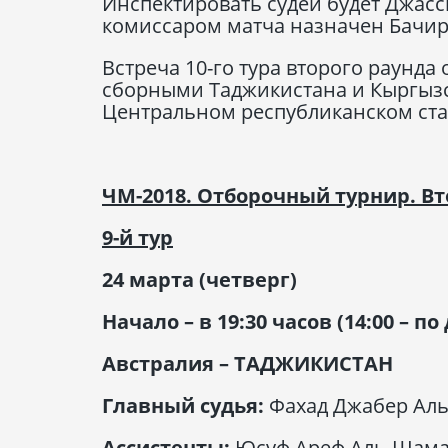
Инспектировать судей будет Джасс
комиссаром матча назначен Бачир 
Встреча 10-го тура второго раунда
сборными Таджикистана и Кыргызст
Центральном республиканском стад
ЧМ-2018. Отборочный турнир. Вт
9-й тур
24 марта (четверг)
Начало – в 19:30 часов (14:00 – 
Австралия – ТАДЖИКИСТАН
Главный судья:
Фахад Джабер Аль-
Ассистенты:
Юсуф Ареф Аль-Шамар