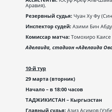
Аравия).
Резервный судья:
Чуан Ху Фу (Син
Инспектор судей:
Азими Бин Абду
Комиссар матча:
Томохиро Каисе 
Аделаида, стадион «Аделаида Ов
10-й тур
29 марта (вторник)
Начало – в 18:00 часов
ТАДЖИКИСТАН – Кыргызстан
Главный судья:
Азиз Асимов (Узбе