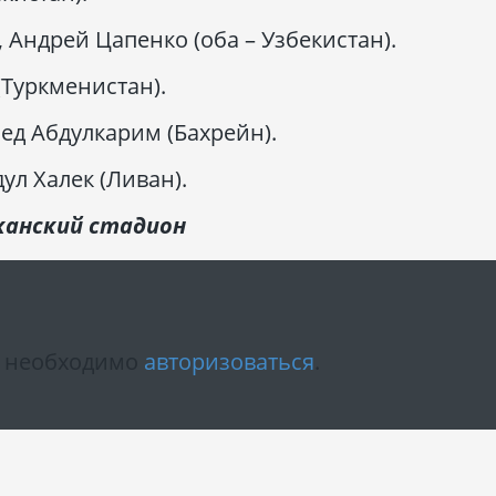
 Андрей Цапенко (оба – Узбекистан).
(Туркменистан).
д Абдулкарим (Бахрейн).
л Халек (Ливан).
канский стадион
м необходимо
авторизоваться
.