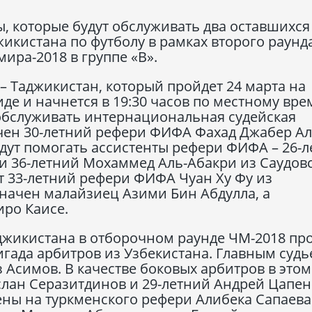
ы, которые будут обслуживать два оставшихся
кистана по футболу в рамках второго раунд
ира-2018 в группе «В».
– Таджикистан, который пройдет 24 марта на
де и начнется в 19:30 часов по местному вр
т обслуживать интернациональная судейская
чен 30-летний рефери ФИФА Фахад Джабер Ал
удут помогать ассистенты рефери ФИФА – 26-
и 36-летний Мохаммед Аль-Абакри из Саудов
т 33-летний рефери ФИФА Чуан Ху Фу из
начен малайзиец Азими Бин Абдулла, а
иро Каисе.
жикистана в отборочном раунде ЧМ-2018 пр
гада арбитров из Узбекистана. Главным судь
 Асимов. В качестве боковых арбитров в этом
услан Серазитдинов и 29-летний Андрей Цапен
ны на туркменского рефери Алибека Сапаева