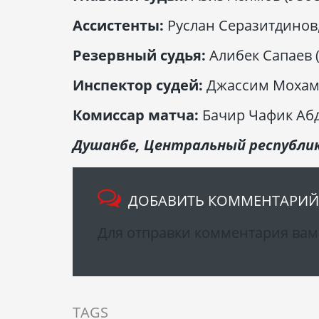
Ассистенты:
Руслан Серазитдинов,
Резервный судья:
Алибек Сапаев 
Инспектор судей:
Джассим Мохаме
Комиссар матча:
Бачир Чафик Абду
Душанбе, Центральный республи
ДОБАВИТЬ КОММЕНТАРИЙ
Для отправки комментария ва
TAGS