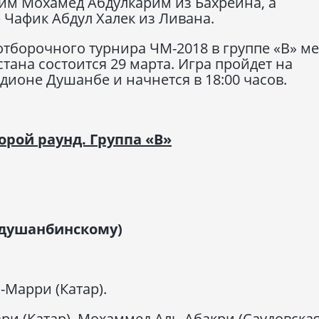
им Мохамед Абдулкарим из Бахрейна, а
Чафик Абдул Халек из Ливана.
 отборочного турнира ЧМ-2018 в группе «В» м
ана состоится 29 марта. Игра пройдет на
ионе Душанбе и начнется в 18:00 часов.
орой раунд. Группа «В»
по душанбинскому)
Марри (Катар).
и (Катар), Мохаммед Аль-Абакри (Саудовска