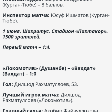
(Курган-Тюбе) – 8 баллов.
Инспектор матча:
Юсуф Ишматов (Курган-
Тюбе).
1 июня. Шахритус. Стадион «Пахтакор».
1500 зрителей.
Первый матч – 1:4.
«Локомотив» (Душанбе) – «Вахдат»
(Вахдат) – 1:0
Гол:
Дилшод Рахматуллоев, 53.
Лучший игрок матча:
Дилшод
Рахматуллоев («Локомотив»).
Главный судья:
Акобир Файзуллозода