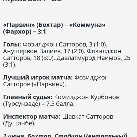
«Парвин» (Бохтар) – «Коммуна»
(Фархор) – 3:1
Голы:
Фозилджон Сатторов, 3 (1:0).
Анушервон Валиев, 17 (2:0). Фозилджон
Сатторов, 18 (3:0). Давлатмурод Наимов, 25
(3:1).
Лучший игрок матча:
Фозилджон
Сатторов («Парвин»).
Главный судья:
Комилджон Курбонов
(Турсунзаде) – 7,5 балла.
Инспектор матча:
Шавкат Сатторов
(Душанбе).
1 июня. Бохтар. Стадион Центральный.