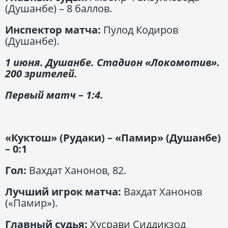
(Душанбе) – 8 баллов.
Инспектор матча:
Пулод Кодиров
(Душанбе).
1 июня. Душанбе. Стадион «Локомотив».
200 зрителей.
Первый матч – 1:4.
«Куктош» (Рудаки) – «Памир» (Душанбе)
– 0:1
Гол:
Вахдат Ханонов, 82.
Лучший игрок матча:
Вахдат Ханонов
(«Памир»).
Главный судья:
Хусрави Сиддикзод