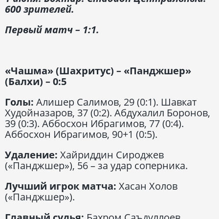
600 зрителей.
Первый матч – 1:1.
«Чашма» (Шахритус) – «Панджшер»
(Балхи) – 0:5
Голы:
Алишер Салимов, 29 (0:1). Шавкат
Худойназаров, 37 (0:2). Абдухалил Боронов,
39 (0:3). Аббосхон Ибрагимов, 77 (0:4).
Аббосхон Ибрагимов, 90+1 (0:5).
Удаление:
Хайриддин Сироджев
(«Панджшер»), 56 – за удар соперника.
Лучший игрок матча:
Хасан Холов
(«Панджшер»).
Главный судья:
Бахром Саъдуллоев