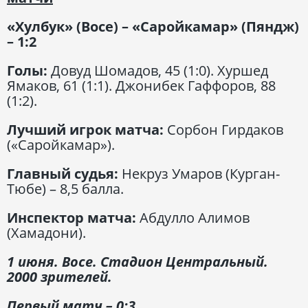
«Хулбук» (Восе) – «Саройкамар» (Пяндж)
– 1:2
Голы:
Довуд Шомадов, 45 (1:0). Хуршед
Ямаков, 61 (1:1). Джонибек Гаффоров, 88
(1:2).
Лучший игрок матча:
Сорбон Гирдаков
(«Саройкамар»).
Главный судья:
Некруз Умаров (Курган-
Тюбе) – 8,5 балла.
Инспектор матча:
Абдулло Алимов
(Хамадони).
1 июня. Восе. Стадион Центральный.
2000 зрителей.
Первый матч – 0:3.