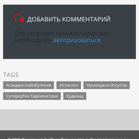
ДОБАВИТЬ КОММЕНТАРИЙ
Для отправки комментария вам
необходимо
авторизоваться
.
TAGS
Аслиддин Хабибуллоев
Истиклол
Нумонджон Юсупов
Суперкубок Таджикистана
Худжанд