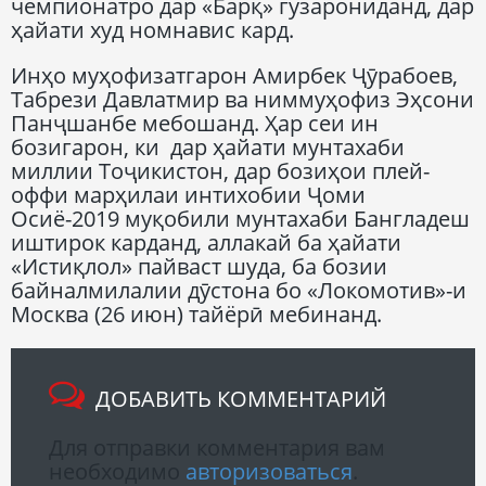
чемпионатро дар «Барқ» гузарониданд, дар
ҳайати худ номнавис кард.
Инҳо муҳофизатгарон Амирбек Ҷӯрабоев,
Табрези Давлатмир ва ниммуҳофиз Эҳсони
Панҷшанбе мебошанд. Ҳар сеи ин
бозигарон, ки дар ҳайати мунтахаби
миллии Тоҷикистон, дар бозиҳои плей-
оффи марҳилаи интихобии Ҷоми
Осиё-2019 муқобили мунтахаби Бангладеш
иштирок карданд, аллакай ба ҳайати
«Истиқлол» пайваст шуда, ба бозии
байналмилалии дӯстона бо «Локомотив»-и
Москва (26 июн) тайёрӣ мебинанд.
ДОБАВИТЬ КОММЕНТАРИЙ
Для отправки комментария вам
необходимо
авторизоваться
.