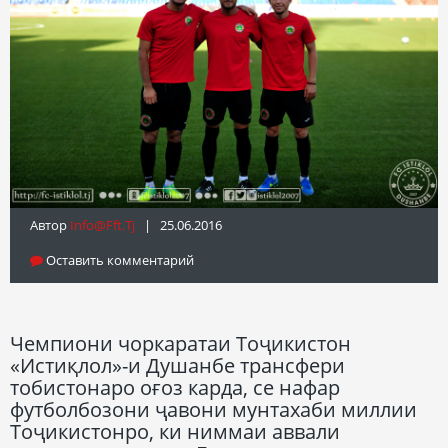
Автор
Info@fft.tj
| 25.06.2016
Оставить комментарий
Чемпиони чоркаратаи Тоҷикистон
«Истиқлол»-и Душанбе трансфери
тобистонаро оғоз карда, се нафар
футболбозони ҷавони мунтахаби миллии
Тоҷикистонро, ки ниммаи аввали