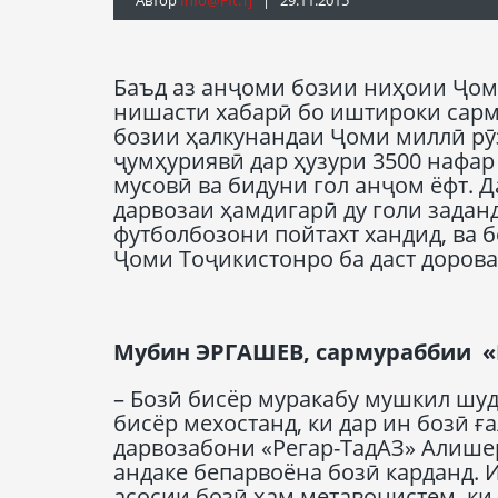
Баъд аз анҷоми бозии ниҳоии Ҷом
нишасти хабарӣ бо иштироки сарм
бозии ҳалкунандаи Ҷоми миллӣ рӯ
ҷумҳуриявӣ дар ҳузури 3500 нафар
мусовӣ ва бидуни гол анҷом ёфт. Д
дарвозаи ҳамдигарӣ ду голи задан
футболбозони пойтахт хандид, ва б
Ҷоми Тоҷикистонро ба даст дорова
Мубин ЭРГАШЕВ, сармураббии «
– Бозӣ бисёр муракабу мушкил шуд
бисёр мехостанд, ки дар ин бозӣ ғ
дарвозабони «Регар-ТадАЗ» Алише
андаке бепарвоёна бозӣ карданд. 
асосии бозӣ ҳам метавонистем, ки