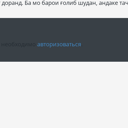
 доранд. Ба мо барои ғолиб шудан, андаке та
м необходимо
авторизоваться
.