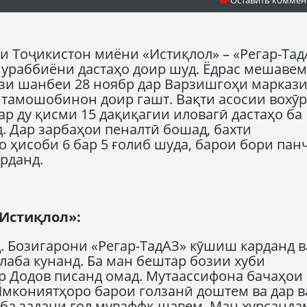
и Тоҷикистон миёни «Истиқлол» – «Регар-Тад
ураббиёни дастаҳо доир шуд. Ёдрас мешавем
зи шанбеи 28 ноябр дар Варзишгоҳи марказ
 тамошобинон доир гашт. Вақти асосии вохӯ
ар ду қисми 15 дақиқагии иловагӣ дастаҳо ба
д. Дар зарбаҳои пеналтӣ бошад, бахти
о ҳисоби 6 бар 5 ғолиб шуда, барои бори пан
рданд.
Исти
қ
лол»:
. Бозигарони «Регар-ТадАЗ» кӯшиш карданд в
алаба кунанд. Ба ман бештар бозии хуби
р Додов писанд омад. Мутаассифона бачаҳои
Имкониятҳоро барои голзанӣ доштем ва дар в
 ба задани гол муваффқ шавем. Ман хурсандам