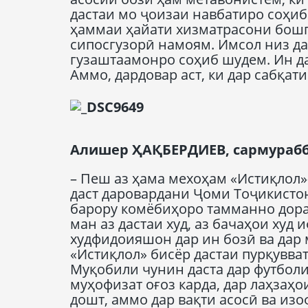
дастаи мо ҷоизаи навбатиро соҳиб
ҳаммаи ҳайати хизматрасони бош
сипосгузорӣ намоям. Имсол низ да
гузаштаамонро соҳиб шудем. Ин да
Аммо, дардовар аст, ки дар сабқат
Алишер
Ҳ
А
Қ
БЕРДИЕВ, сармурабб
– Пеш аз ҳама мехоҳам «Истиқлол»
даст даровардани Ҷоми Тоҷикистон
барору комёбиҳоро тамманно дора
ман аз дастаи худ, аз бачаҳои худ 
худфидоияшон дар ин бозӣ ва дар
«Истиқлол» бисёр дастаи пурқувват
Муқобили чунин даста дар футболи
муҳофизат оғоз карда, дар лаҳзаҳо
дошт, аммо дар вақти асосӣ ва из