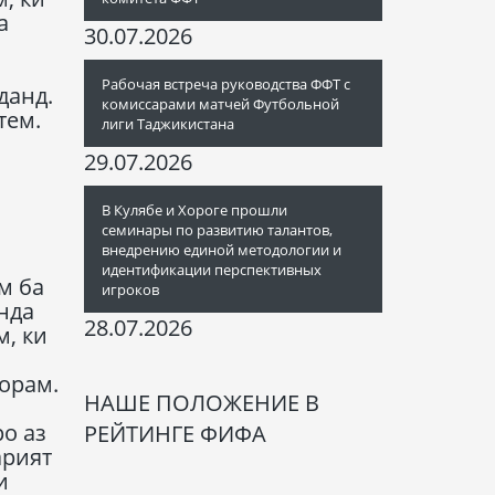
а
30.07.2026
Рабочая встреча руководства ФФТ с
данд.
комиссарами матчей Футбольной
тем.
лиги Таджикистана
29.07.2026
В Кулябе и Хороге прошли
семинары по развитию талантов,
внедрению единой методологии и
идентификации перспективных
м ба
игроков
нда
28.07.2026
, ки
орам.
НАШЕ ПОЛОЖЕНИЕ В
.
о аз
РЕЙТИНГЕ ФИФА
арият
и