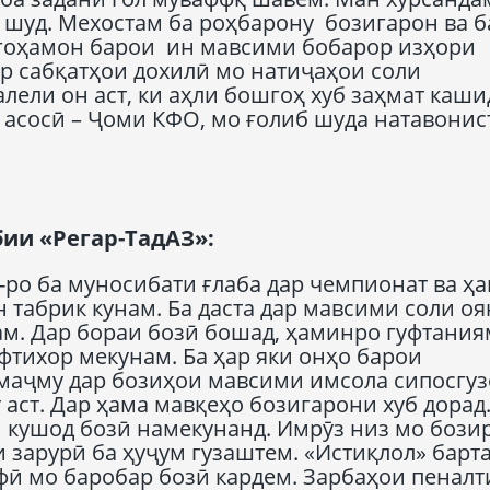
 шуд. Мехостам ба роҳбарону бозигарон ва б
гоҳамон барои ин мавсими бобарор изҳори
р сабқатҳои дохилӣ мо натиҷаҳои соли
лели он аст, ки аҳли бошгоҳ хуб заҳмат каши
и асосӣ – Ҷоми КФО, мо ғолиб шуда натавонис
ии «Регар-ТадАЗ»:
-ро ба муносибати ғлаба дар чемпионат ва ҳа
 табрик кунам. Ба даста дар мавсими соли оя
м. Дар бораи бозӣ бошад, ҳаминро гуфтаниям
ифтихор мекунам. Ба ҳар яки онҳо барои
 маҷму дар бозиҳои мавсими имсола сипосгуз
 аст. Дар ҳама мавқеҳо бозигарони хуб дорад
 кушод бозӣ намекунанд. Имрӯз низ мо бозир
и зарурӣ ба ҳуҷум гузаштем. «Истиқлол» барт
офӣ мо баробар бозӣ кардем. Зарбаҳои пеналт