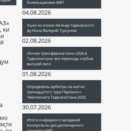
болельщиками ФФТ
04.08.2026
АЗ»
Ушел из жизни легенда таджикского
, ки
футбола Валерий Турсунов
ии
02.08.2026
рӣ
Летнее трансферное окно-2026 в
Таджикистане: все переходы клубов
ҷум
высшей лиги
01.08.2026
Определены арбитры на матчи
тринадцатого тура Париматч-
Чемпионата Таджикистана-2026
а
30.07.2026
 мо
Итоги очередного заседания
ақти
Контрольно-дисциплинарного
, ки
комитета ФФТ