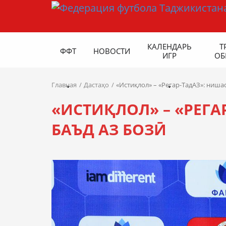
КАЛЕНДАРЬ
Т
ФФТ
НОВОСТИ
ИГР
ОБ
Главная
Дастаҳо
«Истиқлол» – «Регар-ТадАЗ»: ниша
«ИСТИҚЛОЛ» – «РЕГА
БАЪД АЗ БОЗӢ