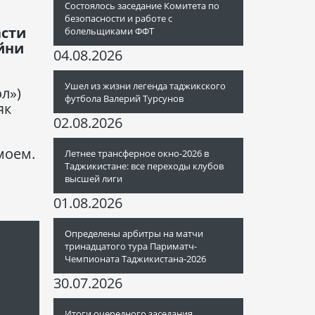
Состоялось заседание Комитета по
безопасности и работе с
асти
болельщиками ФФТ
йни
04.08.2026
Ушел из жизни легенда таджикского
л»)
футбола Валерий Турсунов
як
02.08.2026
моем.
Летнее трансферное окно-2026 в
Таджикистане: все переходы клубов
высшей лиги
01.08.2026
Определены арбитры на матчи
тринадцатого тура Париматч-
Чемпионата Таджикистана-2026
30.07.2026
Итоги очередного заседания