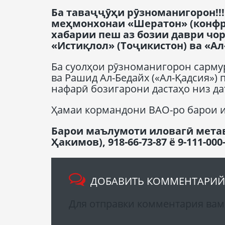
Ба таваҷҷӯҳи рӯзноманигорон!!! 
меҳмонхонаи «Шератон» (конфр
хабарии
п
еш аз бозии даври чо
«Истиқлол» (Тоҷикистон) ва «Ал
Ба суолҳои рӯзноманигорон сарму
ва Рашид Ал-Бедайх («Ал-Қадсия»)
нафарӣ бозигарони дастаҳо низ д
Ҳамаи кормандони ВАО-ро барои и
Барои маълумоти иловагӣ метаво
Ҳакимов), 918-66-73-87 ё 9-111-0
ДОБАВИТЬ КОММЕНТАРИЙ
Для отправки комментария ва