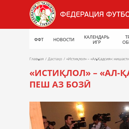
КАЛЕНДАРЬ
Т
ФФТ
НОВОСТИ
ИГР
ОБ
Главная
Дастаҳо
«Истиқлол» – «Ал-Қадсия»: нишаст
«ИСТИҚЛОЛ» – «АЛ-
ПЕШ АЗ БОЗӢ