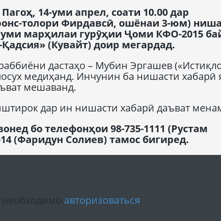
Пагоҳ, 14-уми апрел, соати 10.00 дар
онс-толори Фирдавсӣ, ошёнаи 3-юм) ниш
руми марҳилаи гурӯҳии Ҷоми КФО-2015 ба
-Қадсия» (Кувайт) доир мегардад.
раббиёни дастаҳо – Мубин Эргашев («Истиқло
 посух медиҳанд. Инчунин ба нишасти хабарӣ 
аъват мешаванд.
штирок дар ин нишасти хабарӣ даъват мена
нед бо телефонҳои 98-735-1111 (Рустам
00-14 (Фаридун Солиев) тамос бигиред.
м необходимо
авторизоваться
.