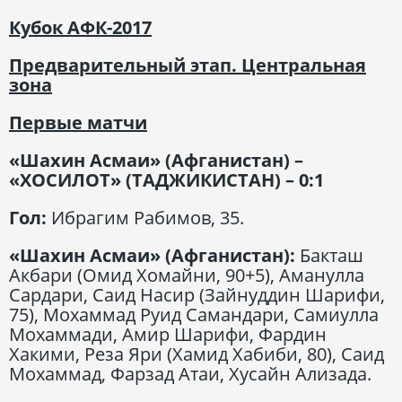
Кубок АФК-2017
Предварительный этап. Центральная
зона
Первые матчи
«Шахин Асмаи» (Афганистан) –
«ХОСИЛОТ» (ТАДЖИКИСТАН) – 0:1
Гол:
Ибрагим Рабимов, 35.
«Шахин Асмаи» (Афганистан):
Бакташ
Акбари (Омид Хомайни, 90+5), Аманулла
Сардари, Саид Насир (Зайнуддин Шарифи,
75), Мохаммад Руид Самандари, Самиулла
Мохаммади, Амир Шарифи, Фардин
Хакими, Реза Яри (Хамид Хабиби, 80), Саид
Мохаммад, Фарзад Атаи, Хусайн Ализада.