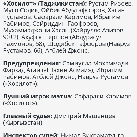
«Хосилот» (Таджикистан):
Рустам Ризоев,
Мусо Содик, Ойбек Абдугаффоров, Хасан
Рустамов, Сафарали Каримов, Ибрагим
Рабимов, Сайриддин Гаффоров,
Мухаммаджони Хасан (Хайрулло Азизов,
90+2), Акуффо Гершон (Абдурасул
Рахмонов, 58), Шодибек Гаффоров (Навруз
Рустамов, 66), Агблей Джонс.
Предупреждения:
Самиулла Мохаммади,
Фарзад Атаи («Шахин Асмаи»), Ибрагим
Рабимов, Агблей Джонс, Навруз Рустамов
(«Хосилот»).
Лучший игрок матча:
Сафарали Каримов
(«Хосилот»).
Главный судья:
Дмитрий Машенцев
(Кыргызстан).
Инспектор судей:
Нимал Викраматунга