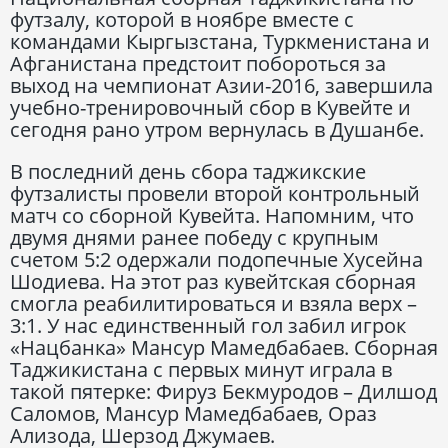
футзалу, которой в ноябре вместе с
командами Кыргызстана, Туркменистана и
Афганистана предстоит побороться за
выход на чемпионат Азии-2016, завершила
учебно-тренировочный сбор в Кувейте и
сегодня рано утром вернулась в Душанбе.
В последний день сбора таджикские
футзалисты провели второй контрольный
матч со сборной Кувейта. Напомним, что
двумя днями ранее победу с крупным
счетом 5:2 одержали подопечные Хусейна
Шодиева. На этот раз кувейтская сборная
смогла реабилитироваться и взяла верх –
3:1. У нас единственный гол забил игрок
«Нацбанка» Мансур Мамедбабаев. Сборная
Таджикистана с первых минут играла в
такой пятерке: Фируз Бекмуродов – Дилшод
Саломов, Мансур Мамедбабаев, Ораз
Ализода, Шерзод Джумаев.