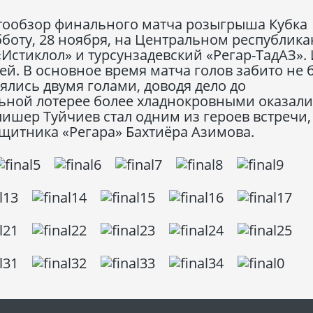
ообзор финального матча розыгрыша Кубка
убботу, 28 ноября, на Центральном республик
стиклол» и турсунзадевский «Регар-ТадАЗ».
ей. В основное время матча голов забито не 
ялись двумя голами, доводя дело до
льной лотерее более хладнокровными оказал
лишер Туйчиев стал одним из героев встречи,
щитника «Регара» Бахтиёра Азимова.