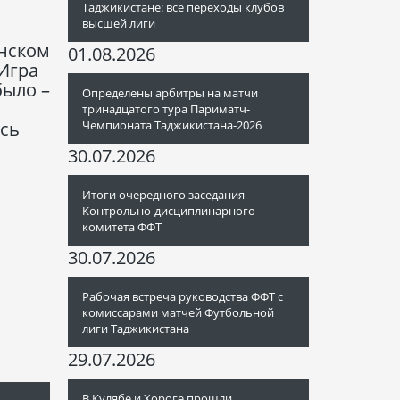
Таджикистане: все переходы клубов
высшей лиги
анском
01.08.2026
 Игра
было –
Определены арбитры на матчи
тринадцатого тура Париматч-
Чемпионата Таджикистана-2026
ись
30.07.2026
Итоги очередного заседания
Контрольно-дисциплинарного
комитета ФФТ
30.07.2026
Рабочая встреча руководства ФФТ с
комиссарами матчей Футбольной
лиги Таджикистана
29.07.2026
В Кулябе и Хороге прошли