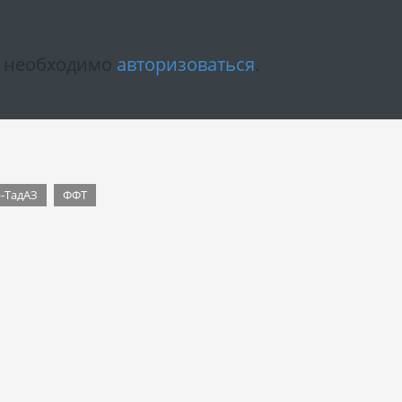
м необходимо
авторизоваться
.
-ТадАЗ
ФФТ