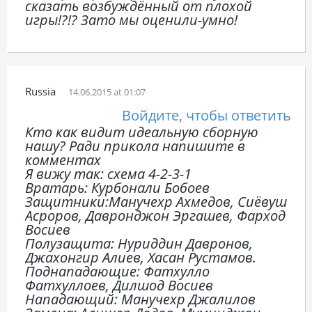
сказать возбуждённый от плохой
игры!?!? Зато мы оценили-умно!
Russia
14.06.2015 at 01:07
Войдите, чтобы ответить
Кто как видит идеальную сборную
нашу? Ради прикола напишите в
комментах
Я вижу так: схема 4-2-3-1
Вратарь: Курбонали Бобоев
Защитники:Манучехр Ахмедов, Сиёвуш
Асроров, Давронджон Эргашев, Фарход
Восиев
Полузащита: Нуриддин Давронов,
Джахонгир Алиев, Хасан Рустамов.
Поднападающие: Фатхулло
Фатхуллоев, Дилшод Восиев
Нападающий: Манучехр Джалилов