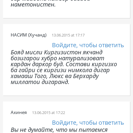
наметонистен.
НАСИМ (Хучанд)
13.06.2015 at 17:17
Войдите, чтобы ответить
Бояд мисли Киргизистон якчанд
бозигарои хубро натурализоват
кардан даркор буд. Состави киргизхо
ба гайри се киргизи нимкола дигар
хамааш Того, Люкс ва Берхарду
миллатои дигаранд.
Ахинея
13.06.2015 at 17:22
Войдите, чтобы ответить
Вы не думайте, что мы пытаемся