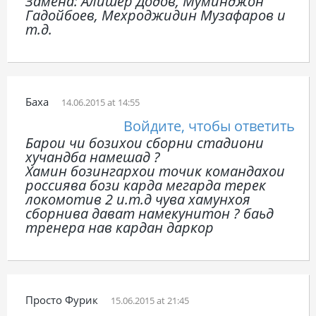
Замена: Алишер Додов, Муминджон
Гадойбоев, Мехроджидин Музафаров и
т.д.
Баха
14.06.2015 at 14:55
Войдите, чтобы ответить
Барои чи бозихои сборни стадиони
хучандба намешад ?
Хамин бозингархои точик командахои
россиява бози карда мегарда терек
локомотив 2 и.т.д чува хамунхоя
сборнива дават намекунитон ? баьд
тренера нав кардан даркор
Просто Фурик
15.06.2015 at 21:45