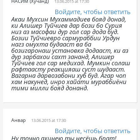
НАСИМ (Хучанд)
13.06.2015 at 17:30
Войдите, чтобы ответить
Акаи Мухсин Мухаммадиев бояд донад,
ки Алишер Туйчиев дар бози бо Сурия
низ аз масофаи дур гол сар дода буд.
Бозии Туйчиевро сармураббии Урдун
нагз омухта будааст ва ба
бозигаронаш установка додааст, ки аз
дур зарбахои сахт зананд, Алишер
Туйчиев гол сар медихад. Мумкин солаш
рафтаасту реакцияаш суст шудааст.
Вагарна дарвозабони хуб буд. Агар чоп
хам накунед, инро хайати мураббиёни
тими милли бояд донанд.
Анвар
13.06.2015 at 17:30
Войдите, чтобы ответить
Ну точно ахинею ты несёшь брат!