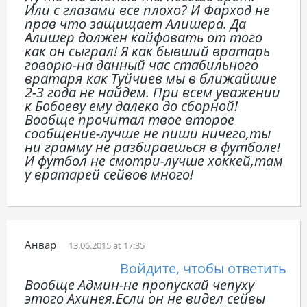
Или с глазами все плохо? И Фарход не
прав что защищает Алишера. Да
Алишер должен кайфовать от того
как он сыграл! Я как бывший вратарь
говорю-на данный час стабильного
вратаря как Туйчиев мы в ближайшие
2-3 года не найдем. При всем уважении
к Бобоеву ему далеко до сборной!
Вообще прочитал твое второе
сообщение-лучше не пиши ничего,ты
ни грамму не разбираешься в футболе!
И футбол не смотри-лучше хоккей,там
у вратарей сейвов много!
Анвар
13.06.2015 at 17:35
Войдите, чтобы ответить
Вообще Админ-не пропускай чепуху
этого Ахинея.Если он не видел сейвы