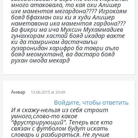
много атаковала, то кая охи Алишер
ихе маментоя мегардона???? Игрокоям
бояд бфахман охи ки я худи Алишер
наметавона ика маментоя гардона???
Ба фикри ма ича Мухсин Мухаммадиев
гунахкорам хастай бояд икадар вакте
ки да тамрином дастачамъи
гузаронидан харифро ба таври аъло
бояд меомухтанд, ва дастаро бояд
рухан омода мекард
Анвар
13.06.2015 at 20:49
Войдите, чтобы ответить
И я скажу-нельзя из себя строит
умного,слово-то какое
“фрустрирующий”. Теперь все кто
связан с футболом будут искать
словарь и разбираться. Не лучше