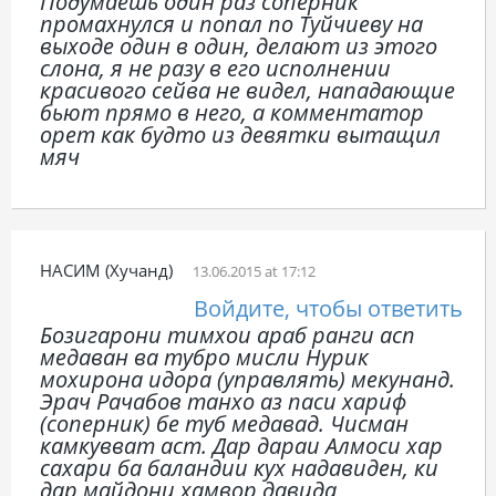
Подумаешь один раз соперник
промахнулся и попал по Туйчиеву на
выходе один в один, делают из этого
слона, я не разу в его исполнении
красивого сейва не видел, нападающие
бьют прямо в него, а комментатор
орет как будто из девятки вытащил
мяч
НАСИМ (Хучанд)
13.06.2015 at 17:12
Войдите, чтобы ответить
Бозигарони тимхои араб ранги асп
медаван ва тубро мисли Нурик
мохирона идора (управлять) мекунанд.
Эрач Рачабов танхо аз паси хариф
(соперник) бе туб медавад. Чисман
камкувват аст. Дар дараи Алмоси хар
сахари ба баландии кух надавиден, ки
дар майдони хамвор давида