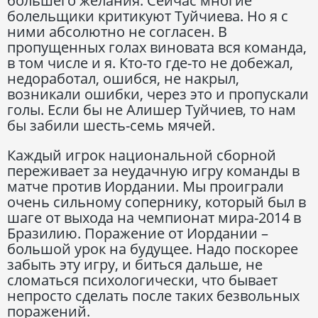
большего желания. Сейчас многие
болельщики критикуют Туйчиева. Но я с
ними абсолютно не согласен. В
пропущенных голах виновата вся команда,
в том числе и я. Кто-то где-то не добежал,
недоработал, ошибся, не накрыл,
возникали ошибки, через это и пропускали
голы. Если бы не Алишер Туйчиев, то нам
бы забили шесть-семь мячей.
Каждый игрок национальной сборной
переживает за неудачную игру команды в
матче против Иордании. Мы проиграли
очень сильному сопернику, который был в
шаге от выхода на чемпионат мира-2014 в
Бразилию. Поражение от Иордании –
большой урок на будущее. Надо поскорее
забыть эту игру, и биться дальше, не
сломаться психологически, что бывает
непросто сделать после таких безвольных
поражений.