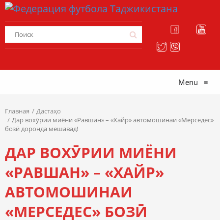
Menu
≡
Главная
Дастаҳо
Дар вохӯрии миёни «Равшан» – «Хайр» автомошинаи «Мерседес»
бозӣ доронда мешавад!
ДАР ВОХӮРИИ МИЁНИ
«РАВШАН» – «ХАЙР»
АВТОМОШИНАИ
«МЕРСЕДЕС» БОЗӢ