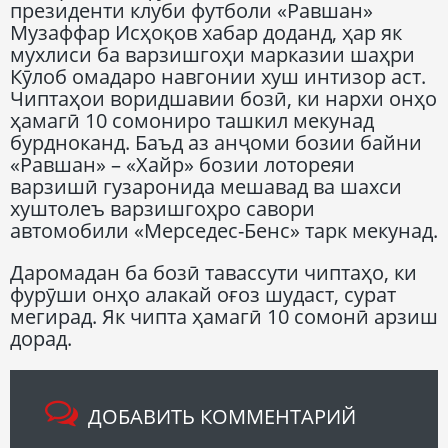
президенти клуби футболи «Равшан»
Музаффар Исҳоқов хабар доданд, ҳар як
мухлиси ба варзишгоҳи марказии шаҳри
Кӯлоб омадаро навгонии хуш интизор аст.
Чиптаҳои воридшавии бозӣ, ки нархи онҳо
ҳамагӣ 10 сомониро ташкил мекунад
бурдноканд. Баъд аз анҷоми бозии байни
«Равшан» – «Хайр» бозии лотореяи
варзишӣ гузаронида мешавад ва шахси
хуштолеъ варзишгоҳро савори
автомобили «Мерседес-Бенс» тарк мекунад.
Даромадан ба бозӣ тавассути чиптаҳо, ки
фурӯши онҳо алакай оғоз шудаст, сурат
мегирад. Як чипта ҳамагӣ 10 сомонӣ арзиш
дорад.
ДОБАВИТЬ КОММЕНТАРИЙ