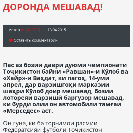
ДОРОНДА МЕШАВАД!
Автор
Info@fft.tj
| 13.04.2015
Оставить комментарий
Пас аз бозии даври дуюми чемпионати
Тоҷикистон байни «Равшан»-и Кӯлоб ва
«Хайр»-и Ваҳдат, ки пагоҳ, 14-уми
апрел, дар варзишгоҳи марказии
шаҳри Кӯлоб доир мешавад, бозии
лотореяи варзишӣ баргузор мешавад,
ки бурди олии он автомобили тамғаи
«Мерседес» аст.
Он гуна, ки ба торнамои расмии
Федератсияи футболи Тоҷикистон