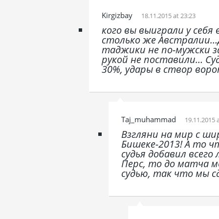
Kirgizbay
18.11.2015 at 23:23
кого вы выиграли у себя
столько же Австралии…Д
таджики не по-мужски з
рукой не поставили… Су
30%, удары в створ воро
Taj_muhammad
19.11.2015 
Взгляни на мир с ш
Бишеке-2013! А то ч
судья добавил всего
Перс, то до матча м
судью, так что мы с