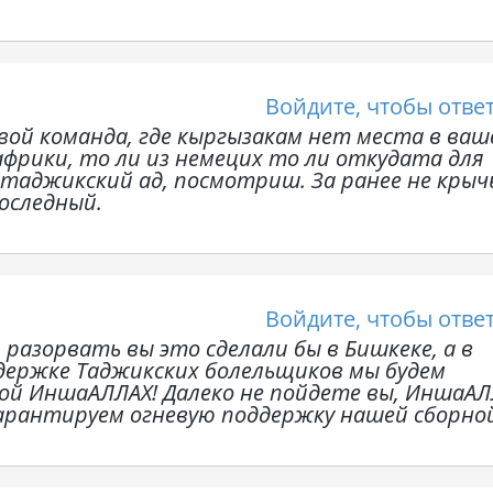
Войдите, чтобы отве
овой команда, где кыргызакам нет места в ваш
африки, то ли из немецих то ли откудата для
 таджикский ад, посмотриш. За ранее не крыч
оследный.
Войдите, чтобы отве
и разорвать вы это сделали бы в Бишкеке, а в
держке Таджикских болельщиков мы будем
ой ИншаАЛЛАХ! Далеко не пойдете вы, ИншаАЛ
арантируем огневую поддержку нашей сборно