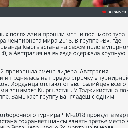
14 коммент
ьных полях Азии прошли матчи восьмого тура
а чемпионата мира-2018. В группе «В», где
команда Кыргызстана на своем поле в упорно
:0, а Австралия на выезде одержала крупную
й произошла смена лидера. Австралия
 и поднялась на первую строчку в турнирно
чков. Иорданца отстают от австралийцев всего
ками занимает Кыргызстан. У Таджикистана по
уппе. Замыкает группу Бангладеш с одним
.
отборочного турнира ЧМ-2018 пройдут в мар
стана сохраняет шансы занять третье место 
ина Эргашева нужно 24 марта на выезде