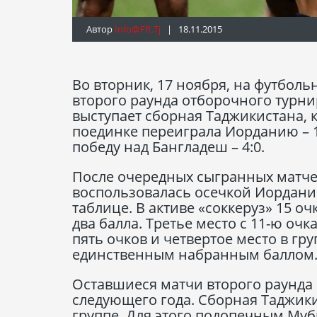
Автор
Info@fft.tj
| 18.11.2015
Во вторник, 17 ноября, на футбол
второго раунда отборочного турнир
выступает сборная Таджикистана, 
поединке переиграла Иорданию – 1
победу над Бангладеш – 4:0.
После очередных сыгранных матче
воспользовалась осечкой Иордании
таблице. В активе «соккеруз» 15 о
два балла. Третье место с 11-ю оч
пять очков и четвертое место в гр
единственным набранным баллом
Оставшиеся матчи второго раунда 
следующего года. Сборная Таджики
группе. Для этого подопечным Муб