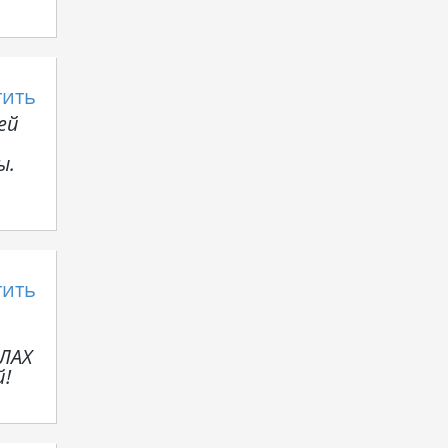
тить
ей
ы.
тить
ЛАХ
й!