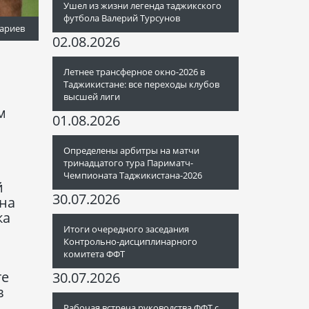
Ушел из жизни легенда таджикского
футбола Валерий Турсунов
ариев
02.08.2026
Летнее трансферное окно-2026 в
Таджикистане: все переходы клубов
высшей лиги
м
01.08.2026
Определены арбитры на матчи
тринадцатого тура Париматч-
Чемпионата Таджикистана-2026
й
30.07.2026
 на
ка
Итоги очередного заседания
Контрольно-дисциплинарного
комитета ФФТ
те
30.07.2026
в
Рабочая встреча руководства ФФТ с