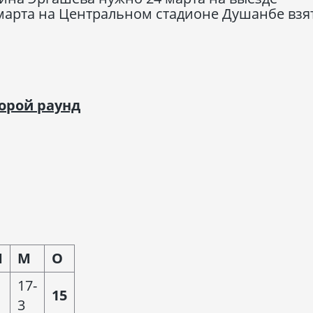
 марта на Центральном стадионе Душанбе взя
орой раунд
П
М
О
17-
15
3