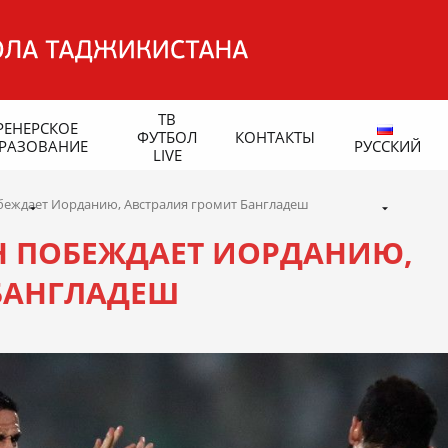
ТВ
РЕНЕРСКОЕ
ФУТБОЛ
КОНТАКТЫ
РАЗОВАНИЕ
РУССКИЙ
LIVE
беждает Иорданию, Австралия громит Бангладеш
АН ПОБЕЖДАЕТ ИОРДАНИЮ,
БАНГЛАДЕШ