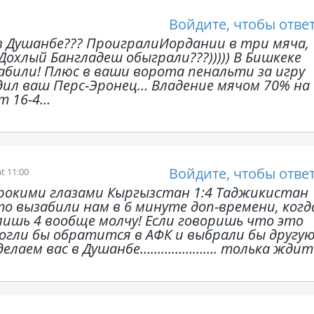
Войдите, чтобы отве
 в Душанбе??? ПроигралиИордании в три мяча,
охлый Бангладеш обыграли???))))) В Бишкеке
абили! Плюс в ваши ворота пенальти за игру
дил ваш Перс-Эронец… Владение мячом 70% на
т 16-4…
Войдите, чтобы отве
at 11:00
ирокими глазами Кыргызстан 1:4 Таджикистан
то вызабили нам в 6 минуте доп-времени, когд
 лишь 4 вообще молчу! Если говоришь что это
огли бы обратится в АФК и выбрали бы другу
делаем вас в Душанбе…………………. толька ждите!