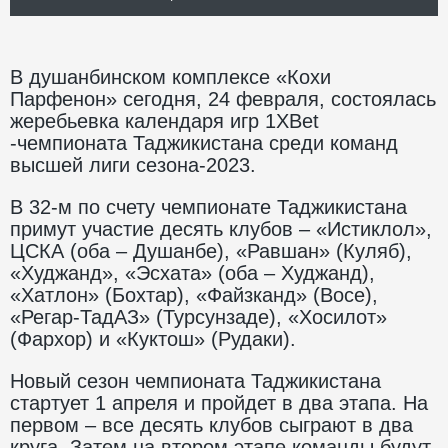
В душанбинском комплексе «Кохи
Парфенон» сегодня, 24 февраля, состоялась
жеребьевка календаря игр 1XBet
-чемпионата Таджикистана среди команд
высшей лиги сезона-2023.
В 32-м по счету чемпионате Таджикистана
примут участие десять клубов – «Истиклол»,
ЦСКА (оба – Душанбе), «Равшан» (Куляб),
«Худжанд», «Эсхата» (оба – Худжанд),
«Хатлон» (Бохтар), «Файзканд» (Восе),
«Регар-ТадАЗ» (Турсунзаде), «Хосилот»
(Фархор) и «Куктош» (Рудаки).
Новый сезон чемпионата Таджикистана
стартует 1 апреля и пройдет в два этапа. На
первом – все десять клубов сыграют в два
круга. Затем на втором этапе команды будут