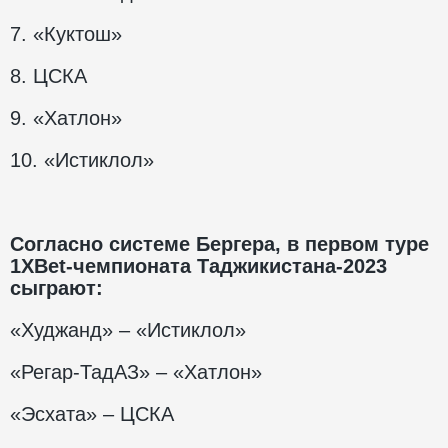
7. «Куктош»
8. ЦСКА
9. «Хатлон»
10. «Истиклол»
Согласно системе Бергера, в первом туре
1XBet-чемпионата Таджикистана-2023
сыграют:
«Худжанд» – «Истиклол»
«Регар-ТадАЗ» – «Хатлон»
«Эсхата» – ЦСКА