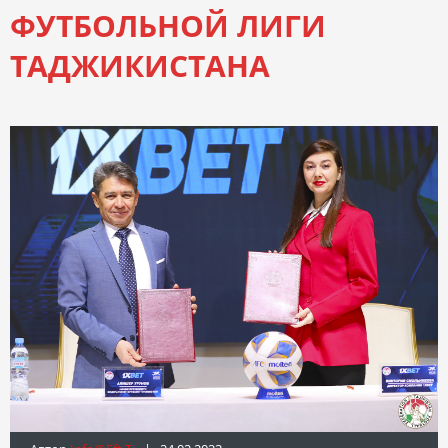
ФУТБОЛЬНОЙ ЛИГИ
ТАДЖИКИСТАНА